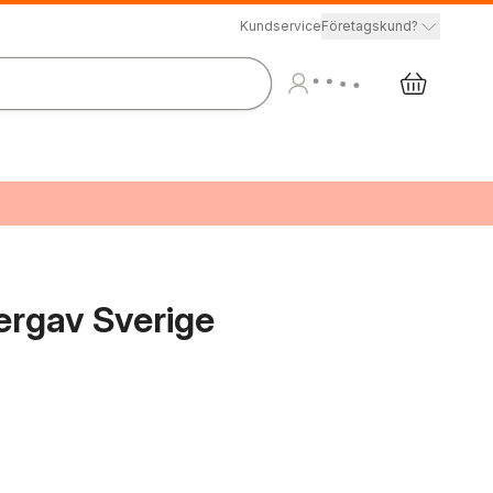
Kundservice
Företagskund?
vergav Sverige