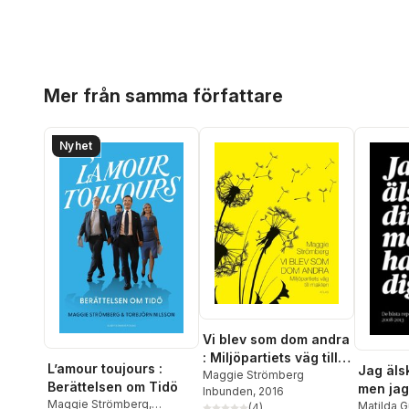
Hoppa över listan
Mer från samma författare
Nyhet
Vi blev som dom andra
: Miljöpartiets väg till
L’amour toujours :
Jag äls
makten
Maggie Strömberg
Berättelsen om Tidö
men jag
Inbunden
, 2016
Maggie Strömberg
,
Matilda 
(
4
)