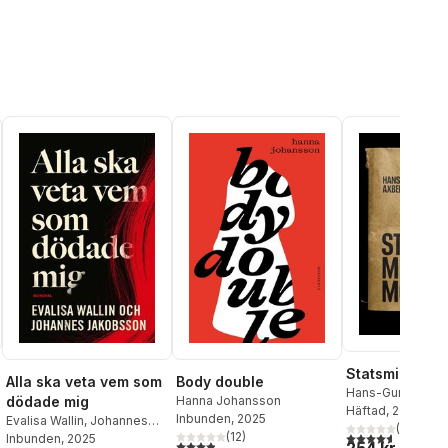
Statsminister
Alla ska veta vem som
Body double
Hans-Gunnar Axb
dödade mig
Hanna Johansson
Häftad
, 2026
Inbunden
, 2025
Evalisa Wallin
,
Johannes
(
7
)
(
12
)
4,6
utav 5 stjärnor
Jakobsson
Inbunden
, 2025
3,9
utav 5 stjärnor. Totalt antal röster: