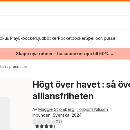
okus Play
E-böcker
Ljudböcker
Pocketböcker
Spel och pussel
Skapa nya rutiner – hälsoböcker upp till 50% →
itiska processer
Högt över havet : så ö
alliansfriheten
Av
Maggie Strömberg
,
Torbjörn Nilsson
Inbunden, Svenska, 2024
(
19
)
4,3
utav 5 stjärnor. Totalt antal röster: