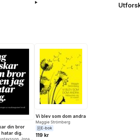
Utfors
Vi blev som dom andra
Maggie Strömberg
kar din bror
E-bok
 hatar dig.
119 kr
Gustavsson
,
Jonas