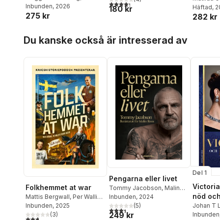
4,3
utav 5 stjärnor. Totalt antal röster:
Torbjörn Nilsson
Inbunden
, 2026
Lennerm
Häftad
, 
180 kr
275 kr
282 kr
Hanna Fa
Romatow
Hoppa över listan
Karin Arb
Du kanske också är intresserad av
Myrstene
Nilsson
,
Nordber
Maggie S
Grahn
,
An
Adam Sva
Del 1
Pengarna eller livet
Victoria
Folkhemmet at war
Tommy Jacobson
,
Malin
nöd och
Roos
Inbunden
, 2024
Mattis Bergwall
,
Per Wallin
,
(
5
)
Johan T L
Fredrik Hagelin
Inbunden
, 2025
3,4
utav 5 stjärnor. Totalt antal röster:
249 kr
Inbunden
(
3
)
2,7
utav 5 stjärnor. Totalt antal röster: