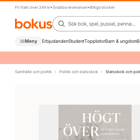
Fri frakt över 249 kr
•
Snabba leveranser
•
Billiga böcker
Sök bok, spel, pussel, penna...
Meny
Erbjudanden
Student
Topplistor
Barn & ungdom
B
Samhälle och politik
Politik och statsskick
Statsskick och pol