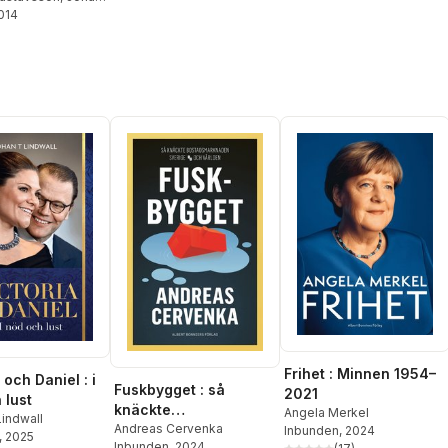
o
2014
,
David Hylander
,
hl
,
Martin
ski
,
Niklas Alicki
,
sjö
,
Märta
r
,
Torbjörn
Kim Veerabuthroo
g
,
Arvid Jurjaks
,
trömberg
,
Albin
ton Gustavsson
,
nell
Frihet : Minnen 1954–
 och Daniel : i
Fuskbygget : så
2021
 lust
knäckte
Angela Merkel
indwall
bostadsmarknaden
Andreas Cervenka
Inbunden
, 2024
, 2025
Inbunden
, 2024