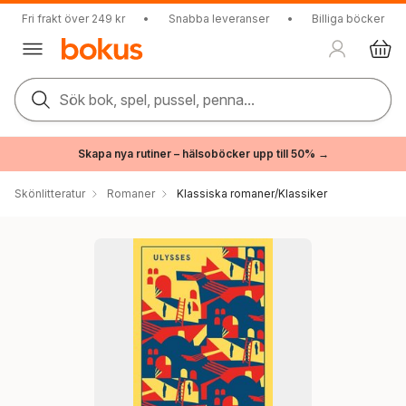
Fri frakt över 249 kr
•
Snabba leveranser
•
Billiga böcker
Sök bok, spel, pussel, penna...
Skapa nya rutiner – hälsoböcker upp till 50% →
Skönlitteratur
Romaner
Klassiska romaner/Klassiker