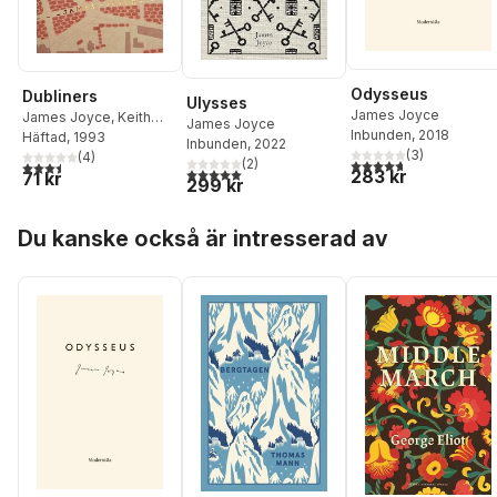
Odysseus
Dubliners
Ulysses
James Joyce
James Joyce
,
Keith
James Joyce
Inbunden
, 2018
Carabine
Häftad
, 1993
Inbunden
, 2022
(
3
)
(
4
)
4,7
utav 5 stjärnor. Tota
(
2
)
3,5
utav 5 stjärnor. Totalt antal röster:
5,0
utav 5 stjärnor. Totalt antal röster:
283 kr
71 kr
299 kr
Hoppa över listan
Du kanske också är intresserad av