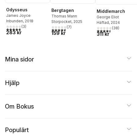
Odysseus
Bergtagen
Middlemarch
James Joyce
Thomas Mann
George Eliot
Inbunden
, 2018
Storpocket
, 2025
Häftad
, 2024
(
3
)
(
7
)
(
38
)
4,7
utav 5 stjärnor. Totalt antal röster:
4,6
utav 5 stjärnor. Totalt antal röster:
4,5
utav 5 stjärnor. Tota
283 kr
159 kr
311 kr
Mina sidor
Hjälp
Om Bokus
Populärt