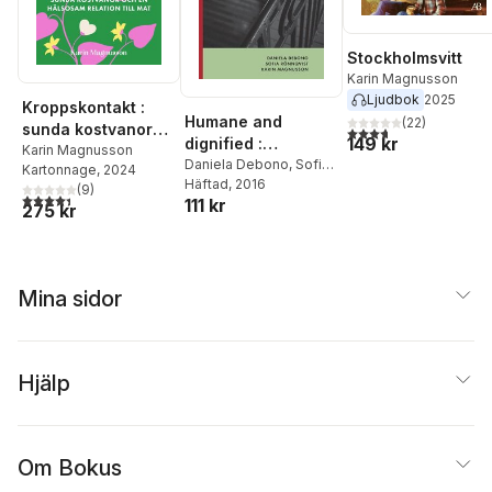
Stockholmsvitt
Karin Magnusson
Ljudbok
2025
Kroppskontakt :
Humane and
(
22
)
sunda kostvanor
3,7
utav 5 stjärnor. Tota
149 kr
dignified :
och en hälsosam
Karin Magnusson
migrants’
Daniela Debono
,
Sofia
Kartonnage
, 2024
relation till mat
Rönnqvist
Häftad
, 2016
,
Karin
experiences of
(
9
)
4,4
utav 5 stjärnor. Totalt antal röster:
111 kr
Magnusson
living in a ‘state of
275 kr
deportability’ in
Sweden
Mina sidor
Hjälp
Om Bokus