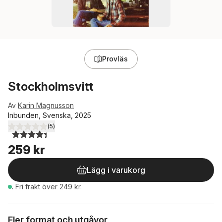
Provläs
Stockholmsvitt
Av
Karin Magnusson
Inbunden, Svenska, 2025
(
5
)
4,4
utav 5 stjärnor. Totalt antal röster:
259 kr
Lägg i varukorg
.
Fri frakt över 249 kr.
Fler format och utgåvor