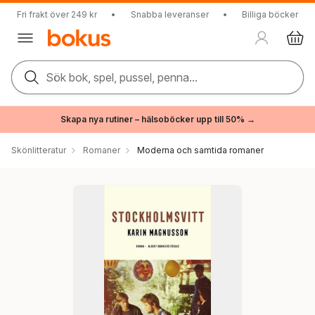
Fri frakt över 249 kr
•
Snabba leveranser
•
Billiga böcker
Sök bok, spel, pussel, penna...
Skapa nya rutiner – hälsoböcker upp till 50% →
Skönlitteratur
Romaner
Moderna och samtida romaner