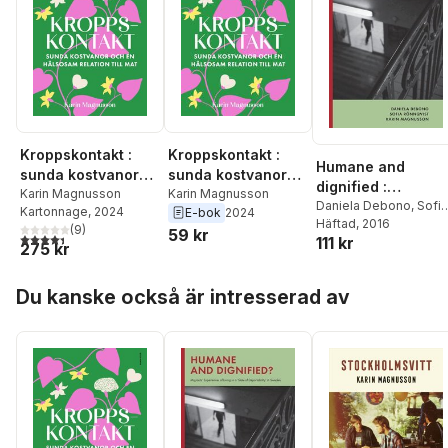
Kroppskontakt :
Kroppskontakt :
Humane and
sunda kostvanor
sunda kostvanor
dignified :
och en hälsosam
Karin Magnusson
och en hälsosam
Karin Magnusson
migrants’
Daniela Debono
,
Sofia
Kartonnage
, 2024
E-bok
2024
relation till mat
relation till mat
Rönnqvist
Häftad
, 2016
,
Karin
experiences of
(
9
)
59 kr
4,4
utav 5 stjärnor. Totalt antal röster:
111 kr
Magnusson
living in a ‘state of
275 kr
deportability’ in
Hoppa över listan
Sweden
Du kanske också är intresserad av