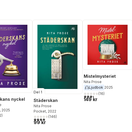
Mistelmysteriet
Nita Prose
Ljudbok
2025
Del 1
(
16
)
3,4
utav 5 stjärnor. Totalt ant
149 kr
kans nyckel
Städerskan
e
Nita Prose
, 2025
Pocket
, 2022
2
)
(
146
)
stjärnor. Totalt antal röster:
3,9
utav 5 stjärnor. Totalt antal röster:
99 kr