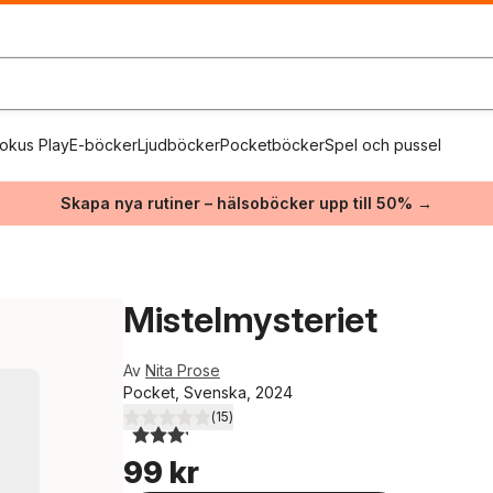
okus Play
E-böcker
Ljudböcker
Pocketböcker
Spel och pussel
Skapa nya rutiner – hälsoböcker upp till 50% →
Mistelmysteriet
Av
Nita Prose
Pocket, Svenska, 2024
(
15
)
3,2
utav 5 stjärnor. Totalt antal röster:
99 kr