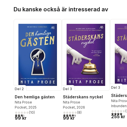
Hoppa över listan
Du kanske också är intresserad av
Del 3
Del 2
Del 3
Städers
Den hemliga gästen
Städerskans nyckel
Nita Pros
Nita Prose
Nita Prose
Inbunden
Pocket
, 2025
Pocket
, 2026
(
(
10
)
(
8
)
4,0
utav 5 
3,3
utav 5 stjärnor. Totalt antal röster:
4,4
utav 5 stjärnor. Totalt antal röster:
255 kr
99 kr
99 kr