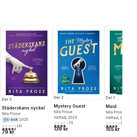
Del 2
Del 1
Del 3
Mystery Guest
Maid
Städerskans nyckel
Nita Prose
Nita Prose
Nita Prose
Häftad
, 2024
Häftad
, 2023
E-bok
2025
(
1
)
(
3
)
al röster:
4,0
utav 5 stjärnor. Totalt antal röster:
3,7
utav 5 stjärnor
(
4
)
139 kr
4,5
utav 5 stjärnor. Totalt antal röster:
155 kr
79 kr