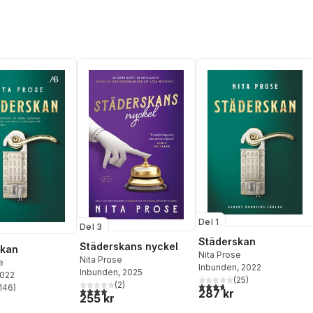
Del 1
Del 3
Städerskan
Städerskans nyckel
skan
Nita Prose
Nita Prose
e
Inbunden
, 2022
Inbunden
, 2025
2022
(
25
)
(
2
)
3,7
utav 5 stjärnor. Totalt ant
146
)
4,0
utav 5 stjärnor. Totalt antal röster:
287 kr
stjärnor. Totalt antal röster:
255 kr