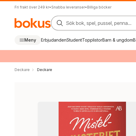
Fri frakt över 249 kr
•
Snabba leveranser
•
Billiga böcker
Sök bok, spel, pussel, penna...
Meny
Erbjudanden
Student
Topplistor
Barn & ungdom
B
Deckare
Deckare