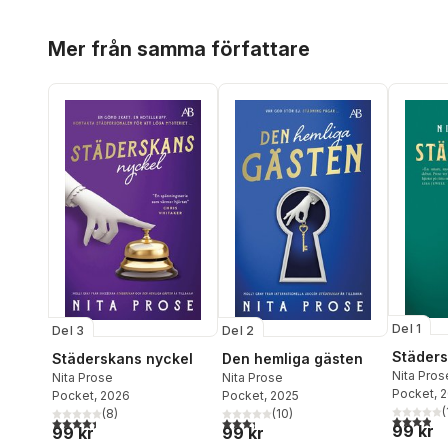
Hoppa över listan
Mer från samma författare
Del 1
Del 3
Del 2
Städer
Städerskans nyckel
Den hemliga gästen
Nita Pros
Nita Prose
Nita Prose
Pocket
, 
Pocket
, 2026
Pocket
, 2025
(
(
8
)
(
10
)
3,9
utav 5 
4,4
utav 5 stjärnor. Totalt antal röster:
3,3
utav 5 stjärnor. Totalt antal röster:
99 kr
99 kr
99 kr