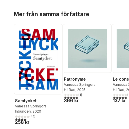
Hoppa över listan
Mer från samma författare
Patronyme
Le con
Vanessa Springora
Vanessa 
Häftad
, 2025
Häftad
, 
(
1
)
(
5,0
utav 5 stjärnor. Totalt antal röster:
5,0
utav 5 
366 kr
137 kr
Samtycket
Vanessa Springora
Inbunden
, 2020
(
41
)
4,0
utav 5 stjärnor. Totalt antal röster:
258 kr