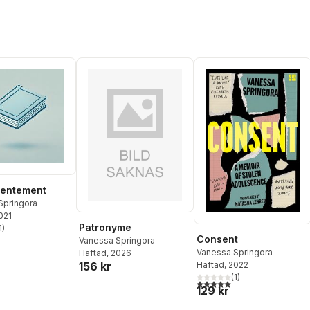
sentement
Springora
2021
Patronyme
1
)
stjärnor. Totalt antal röster:
Consent
Vanessa Springora
Vanessa Springora
Häftad
, 2026
156 kr
Häftad
, 2022
(
1
)
5,0
utav 5 stjärnor. Totalt ant
129 kr