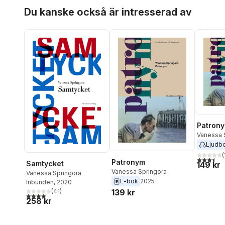
Hoppa över listan
Du kanske också är intresserad av
Patron
Vanessa 
Ljudb
(
3,5
utav 5 
Patronym
Samtycket
149 kr
Vanessa Springora
Vanessa Springora
E-bok
2025
Inbunden
, 2020
(
41
)
139 kr
4,0
utav 5 stjärnor. Totalt antal röster:
258 kr