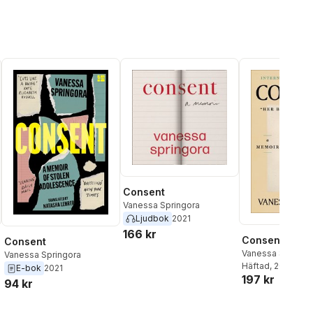
Consent
Vanessa Springora
Ljudbok
2021
166 kr
Consent
Consent
Vanessa Springo
Vanessa Springora
Häftad
, 2022
E-bok
2021
197 kr
94 kr
al röster: