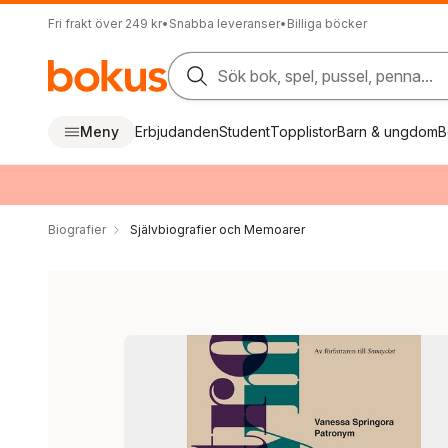
Fri frakt över 249 kr
•
Snabba leveranser
•
Billiga böcker
Sök bok, spel, pussel, penna...
Meny
Erbjudanden
Student
Topplistor
Barn & ungdom
B
Biografier
Självbiografier och Memoarer