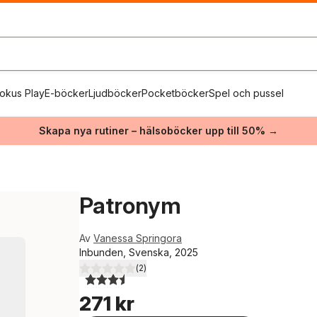
okus Play
E-böcker
Ljudböcker
Pocketböcker
Spel och pussel
Skapa nya rutiner – hälsoböcker upp till 50% →
Patronym
Av
Vanessa Springora
Inbunden, Svenska, 2025
(
2
)
3,5
utav 5 stjärnor. Totalt antal röster:
271 kr