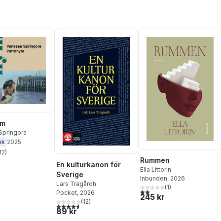
ym
Springora
ok
2025
12
)
stjärnor. Totalt antal röster:
Rummen
En kulturkanon för
Ella Littorin
Sverige
Inbunden
, 2026
Lars Trägårdh
(
1
)
2,0
utav 5 stjärnor. Totalt ant
Pocket
, 2026
245 kr
(
12
)
4,6
utav 5 stjärnor. Totalt antal röster:
89 kr