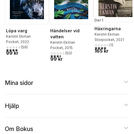
Del 1
Häxringarna
Löpa varg
Händelser vid
Kerstin Ekman
Kerstin Ekman
vatten
Storpocket
, 2021
Pocket
, 2022
Kerstin Ekman
(
1
)
(
59
)
4,0
utav 5 stjärnor. Tota
Pocket
, 2015
4,0
utav 5 stjärnor. Totalt antal röster:
165 kr
99 kr
(
50
)
3,5
utav 5 stjärnor. Totalt antal röster:
99 kr
Mina sidor
Hjälp
Om Bokus