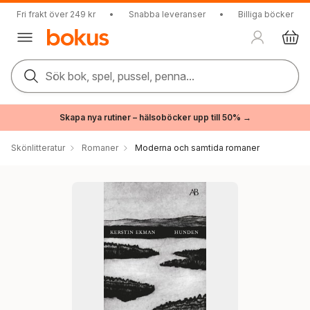
Fri frakt över 249 kr
•
Snabba leveranser
•
Billiga böcker
Sök bok, spel, pussel, penna...
Skapa nya rutiner – hälsoböcker upp till 50% →
Skönlitteratur
Romaner
Moderna och samtida romaner