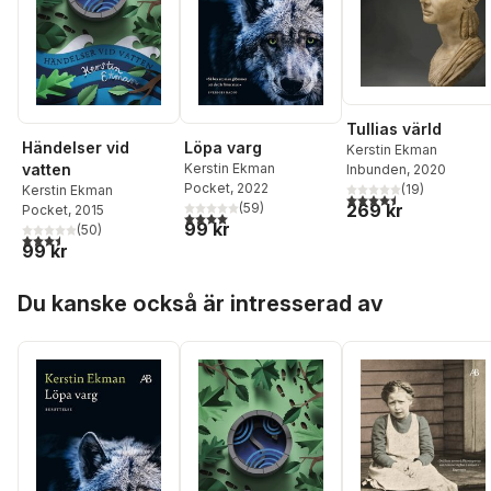
Tullias värld
Händelser vid
Löpa varg
Kerstin Ekman
vatten
Kerstin Ekman
Inbunden
, 2020
Pocket
, 2022
(
19
)
Kerstin Ekman
4,5
utav 5 stjärnor. Tota
269 kr
(
59
)
Pocket
, 2015
4,0
utav 5 stjärnor. Totalt antal röster:
99 kr
(
50
)
3,5
utav 5 stjärnor. Totalt antal röster:
99 kr
Hoppa över listan
Du kanske också är intresserad av