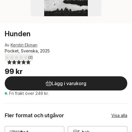
Hunden
Av
Kerstin Ekman
Pocket, Svenska, 2025
(
2
)
5,0
utav 5 stjärnor. Totalt antal röster:
99 kr
Lägg i varukorg
.
Fri frakt över 249 kr.
Fler format och utgåvor
Visa alla