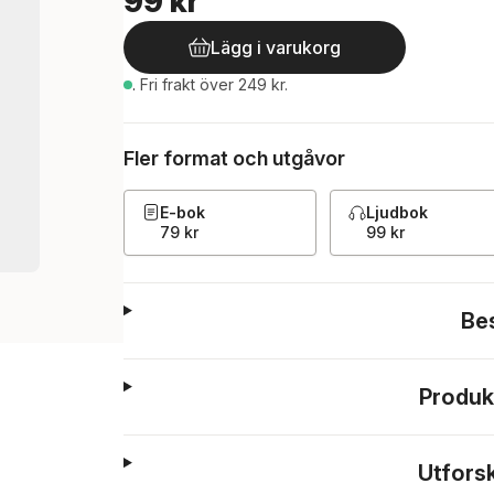
99 kr
Lägg i varukorg
.
Fri frakt över 249 kr.
Fler format och utgåvor
E-bok
Ljudbok
79 kr
99 kr
Be
Produk
Utfors