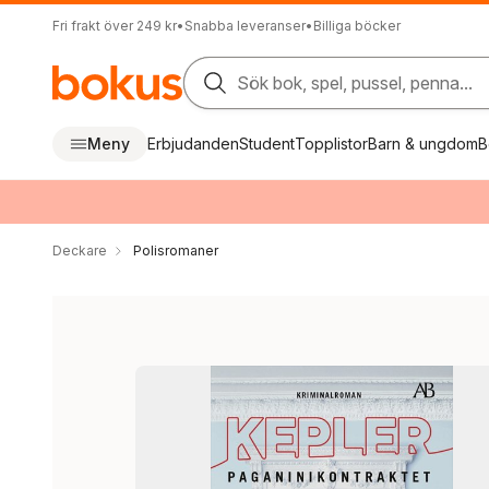
Fri frakt över 249 kr
•
Snabba leveranser
•
Billiga böcker
Sök bok, spel, pussel, penna...
Meny
Erbjudanden
Student
Topplistor
Barn & ungdom
B
Deckare
Polisromaner