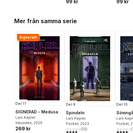
99 kr
99 kr
Hoppa över listan
Mer från samma serie
Signerad!
Del 11
Del 9
Del 10
SIGNERAD - Medusa
Spindeln
Sömngå
Lars Kepler
Lars Kepler
Lars Kepl
Inbunden
, 2026
Pocket
, 2023
Pocket
, 
269 kr
(
22
)
(
3,8
utav 5 stjärnor. Totalt antal röster:
4,2
utav 5 