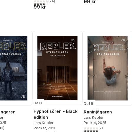
99 kr
(
24
)
4,0
utav 5 stjärnor. Totalt antal röster:
99 kr
Del 1
Del 6
Hypnotisören - Black
ngaren
Kaninjägaren
edition
er
Lars Kepler
Lars Kepler
2025
Pocket
, 2025
Pocket
, 2020
13
)
(
2
)
stjärnor. Totalt antal röster:
5,0
utav 5 stjärnor. Totalt ant