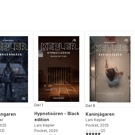
Del 1
Del 6
Hypnotisören - Black
ngaren
Kaninjägaren
edition
er
Lars Kepler
Lars Kepler
2025
Pocket
, 2025
Pocket
, 2020
13
)
(
2
)
stjärnor. Totalt antal röster:
5,0
utav 5 stjärnor. Totalt ant