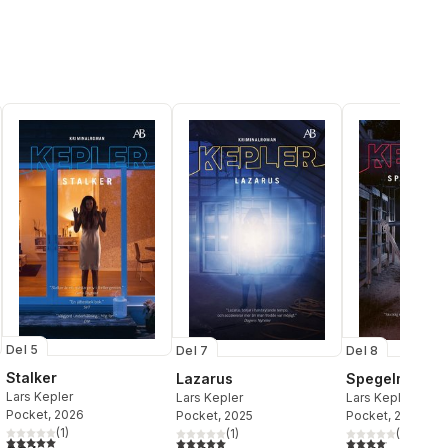
Del 5
Del 7
Del 8
Stalker
Lazarus
Spegelmanne
Lars Kepler
Lars Kepler
Lars Kepler
Pocket
, 2026
Pocket
, 2025
Pocket
, 2021
(
1
)
(
1
)
(
54
)
5,0
utav 5 stjärnor. Totalt antal röster:
al röster:
5,0
utav 5 stjärnor. Totalt antal röster:
4,1
utav 5 stjärnor.