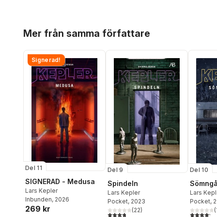
Hoppa över listan
Mer från samma författare
Signerad!
Del 11
Del 9
Del 10
SIGNERAD - Medusa
Spindeln
Sömngå
Lars Kepler
Lars Kepler
Lars Kepl
Inbunden
, 2026
Pocket
, 2023
Pocket
, 
269 kr
(
22
)
(
3,8
utav 5 stjärnor. Totalt antal röster:
4,2
utav 5 