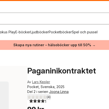
okus Play
E-böcker
Ljudböcker
Pocketböcker
Spel och pussel
Skapa nya rutiner – hälsoböcker upp till 50% →
Paganinikontraktet
Av
Lars Kepler
Pocket, Svenska, 2025
Del 2 i serien
Joona Linna
(
4
)
4,3
utav 5 stjärnor. Totalt antal röster: