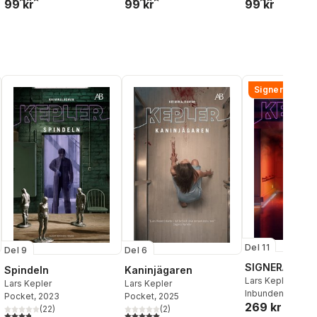
99 kr
99 kr
99 kr
Signerad!
Del 11
Del 9
Del 6
SIGNERAD - M
Spindeln
Kaninjägaren
Lars Kepler
Lars Kepler
Lars Kepler
Inbunden
, 2026
Pocket
, 2023
Pocket
, 2025
269 kr
(
22
)
(
2
)
al röster:
3,8
utav 5 stjärnor. Totalt antal röster:
5,0
utav 5 stjärnor. Totalt antal röster: