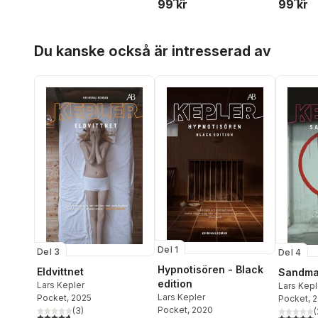
99 kr
99 kr
Hoppa över listan
Du kanske också är intresserad av
Del 1
Del 3
Del 4
Hypnotisören - Black
Eldvittnet
Sandm
edition
Lars Kepler
Lars Kepl
Lars Kepler
Pocket
, 2025
Pocket
, 
Pocket
, 2020
(
3
)
(
4,7
utav 5 stjärnor. Totalt antal röster:
5,0
utav 5 