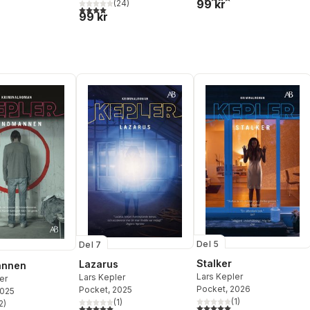
99 kr
(
24
)
4,0
utav 5 stjärnor. Totalt antal röster:
99 kr
Del 5
Del 7
Stalker
Lazarus
annen
Lars Kepler
Lars Kepler
er
Pocket
, 2026
Pocket
, 2025
2025
(
1
)
(
1
)
2
)
5,0
utav 5 stjärnor. Totalt ant
5,0
utav 5 stjärnor. Totalt antal röster:
stjärnor. Totalt antal röster: