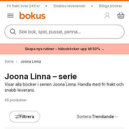
Fri frakt över 249 kr
•
Snabba leveranser
•
Billiga böcker
Sök bok, spel, pussel, penna...
Skapa nya rutiner – hälsoböcker upp till 50% →
Serie
Joona Linna
Joona Linna – serie
Visar alla böcker i serien Joona Linna. Handla med fri frakt och
snabb leverans.
65
produkter
Filtrera
Sortera:
Trendande