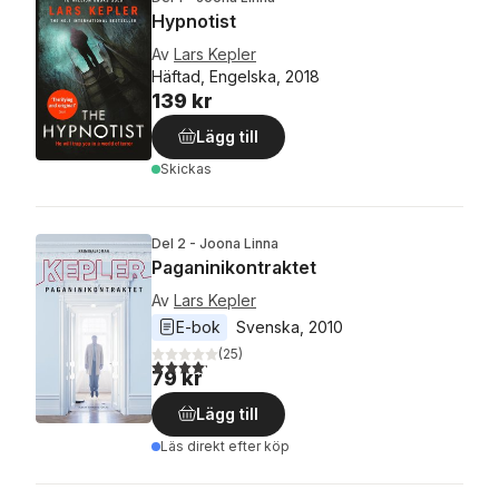
Hypnotist
Av
Lars Kepler
Häftad, Engelska, 2018
139 kr
Lägg till
Skickas
Del 2 - Joona Linna
Paganinikontraktet
Av
Lars Kepler
E-bok
Svenska
, 
2010
(
25
)
4,2
utav 5 stjärnor. Totalt antal röster:
79 kr
Lägg till
Läs direkt efter köp