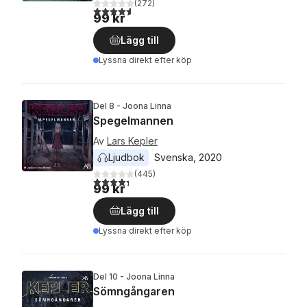
(
272
)
4,6
utav 5 stjärnor. Totalt antal röster:
99 kr
Lägg till
Lyssna direkt efter köp
Del 8 - Joona Linna
Spegelmannen
Av
Lars Kepler
Ljudbok
Svenska
, 
2020
(
445
)
4,3
utav 5 stjärnor. Totalt antal röster:
99 kr
Lägg till
Lyssna direkt efter köp
Del 10 - Joona Linna
Sömngångaren