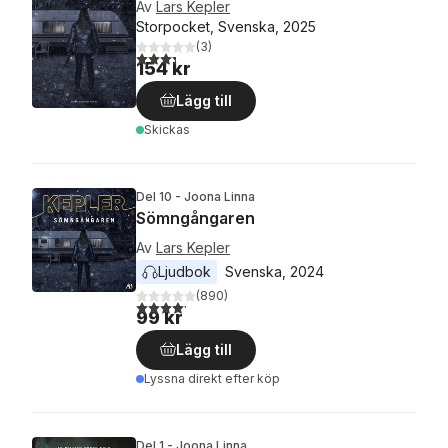
Av
Lars Kepler
Storpocket, Svenska, 2025
(
3
)
3,3
utav 5 stjärnor. Totalt antal röster:
154 kr
Lägg till
Skickas
Del 10 - Joona Linna
Sömngångaren
Av
Lars Kepler
Ljudbok
Svenska
, 
2024
(
890
)
4,2
utav 5 stjärnor. Totalt antal röster:
99 kr
Lägg till
Lyssna direkt efter köp
Del 1 - Joona Linna