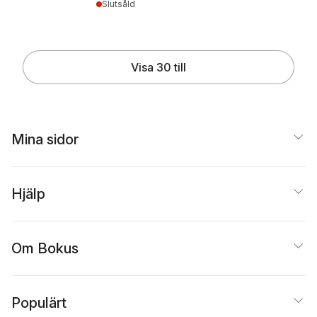
Slutsåld
Visa 30 till
Mina sidor
Hjälp
Om Bokus
Populärt