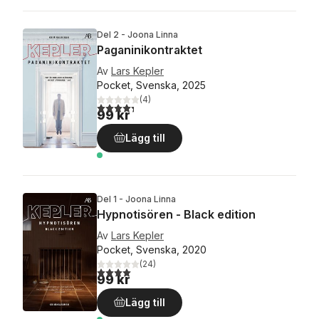
Del 2 - Joona Linna
Paganinikontraktet
Av
Lars Kepler
Pocket, Svenska, 2025
(
4
)
4,3
utav 5 stjärnor. Totalt antal röster:
99 kr
Lägg till
Del 1 - Joona Linna
Hypnotisören - Black edition
Av
Lars Kepler
Pocket, Svenska, 2020
(
24
)
4,0
utav 5 stjärnor. Totalt antal röster:
99 kr
Lägg till