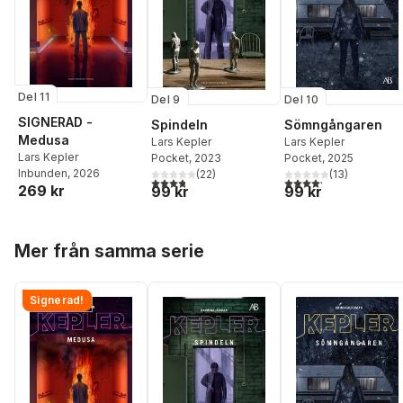
Del 11
Del 9
Del 10
SIGNERAD -
Spindeln
Sömngångaren
Medusa
Lars Kepler
Lars Kepler
Lars Kepler
Pocket
, 2023
Pocket
, 2025
Inbunden
, 2026
(
22
)
(
13
)
3,8
utav 5 stjärnor. Totalt antal röster:
4,2
utav 5 stjärnor. Tota
269 kr
99 kr
99 kr
Hoppa över listan
Mer från samma serie
Signerad!