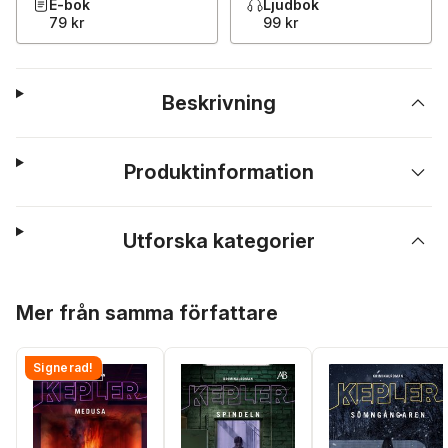
E-bok
Ljudbok
79 kr
99 kr
Beskrivning
Produktinformation
Utforska kategorier
Hoppa över listan
Mer från samma författare
Signerad!