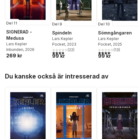
Del 11
Del 9
Del 10
SIGNERAD -
Spindeln
Sömngångaren
Medusa
Lars Kepler
Lars Kepler
Lars Kepler
Pocket
, 2023
Pocket
, 2025
Inbunden
, 2026
(
22
)
(
13
)
3,8
utav 5 stjärnor. Totalt antal röster:
4,2
utav 5 stjärnor. Tota
269 kr
99 kr
99 kr
Hoppa över listan
Du kanske också är intresserad av