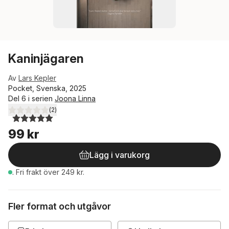
Kaninjägaren
Av
Lars Kepler
Pocket, Svenska, 2025
Del 6 i serien
Joona Linna
(
2
)
5,0
utav 5 stjärnor. Totalt antal röster:
99 kr
Lägg i varukorg
.
Fri frakt över 249 kr.
Fler format och utgåvor