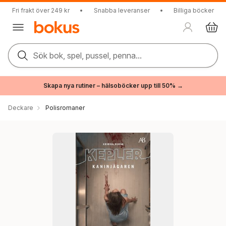
Fri frakt över 249 kr
•
Snabba leveranser
•
Billiga böcker
Sök bok, spel, pussel, penna...
Skapa nya rutiner – hälsoböcker upp till 50% →
Deckare
Polisromaner