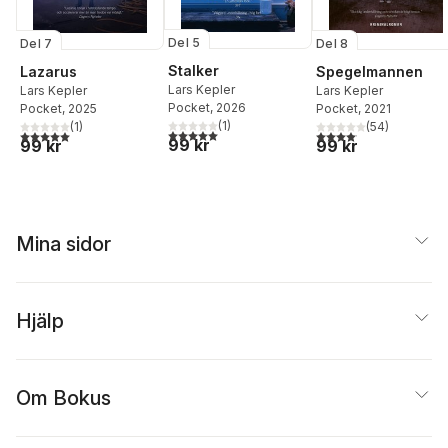
Del 5
Del 7
Del 8
Stalker
Lazarus
Spegelmannen
Lars Kepler
Lars Kepler
Lars Kepler
Pocket
, 2026
Pocket
, 2025
Pocket
, 2021
(
1
)
(
1
)
(
54
)
5,0
utav 5 stjärnor. Totalt antal röster:
5,0
utav 5 stjärnor. Totalt antal röster:
4,1
utav 5 stjärnor. Total
99 kr
99 kr
99 kr
Mina sidor
Hjälp
Om Bokus