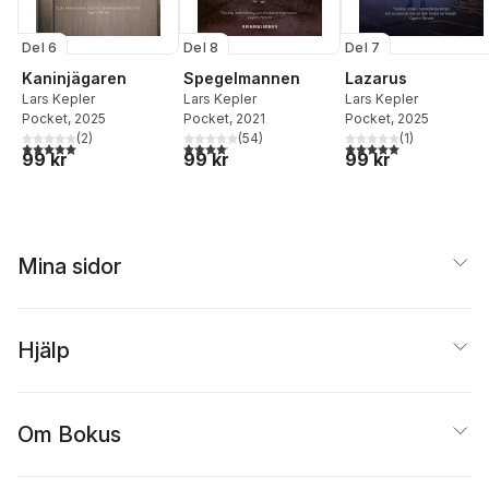
Del 6
Del 8
Del 7
Kaninjägaren
Spegelmannen
Lazarus
Lars Kepler
Lars Kepler
Lars Kepler
Pocket
, 2025
Pocket
, 2021
Pocket
, 2025
(
2
)
(
54
)
(
1
)
5,0
utav 5 stjärnor. Totalt antal röster:
4,1
utav 5 stjärnor. Totalt antal röster:
5,0
utav 5 stjärnor. Tota
99 kr
99 kr
99 kr
Mina sidor
Hjälp
Om Bokus