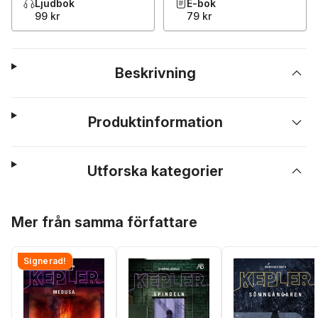
Ljudbok
E-bok
99 kr
79 kr
Beskrivning
Produktinformation
Utforska kategorier
Hoppa över listan
Mer från samma författare
Signerad!