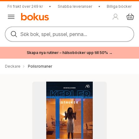
Fri frakt över 249 kr
•
Snabba leveranser
•
Billiga böcker
Sök bok, spel, pussel, penna...
Skapa nya rutiner – hälsoböcker upp till 50% →
Deckare
Polisromaner