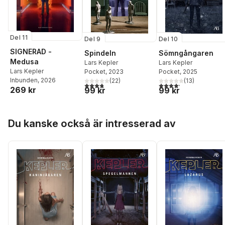
Del 11
Del 9
Del 10
SIGNERAD -
Spindeln
Sömngångaren
Medusa
Lars Kepler
Lars Kepler
Lars Kepler
Pocket
, 2023
Pocket
, 2025
Inbunden
, 2026
(
22
)
(
13
)
3,8
utav 5 stjärnor. Totalt antal röster:
4,2
utav 5 stjärnor. Tota
269 kr
99 kr
99 kr
Hoppa över listan
Du kanske också är intresserad av