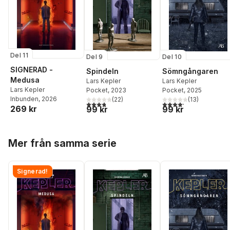
Del 11
Del 9
Del 10
SIGNERAD -
Spindeln
Sömngångaren
Medusa
Lars Kepler
Lars Kepler
Lars Kepler
Pocket
, 2023
Pocket
, 2025
Inbunden
, 2026
(
22
)
(
13
)
3,8
utav 5 stjärnor. Totalt antal röster:
4,2
utav 5 stjärnor. Tota
269 kr
99 kr
99 kr
Hoppa över listan
Mer från samma serie
Signerad!