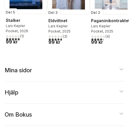
Del 5
Del 3
Del 2
Stalker
Eldvittnet
Paganinikontrakte
Lars Kepler
Lars Kepler
Lars Kepler
Pocket
, 2026
Pocket
, 2025
Pocket
, 2025
(
1
)
(
3
)
(
4
)
5,0
utav 5 stjärnor. Totalt antal röster:
4,7
utav 5 stjärnor. Totalt antal röster:
4,3
utav 5 stjärnor. Tota
99 kr
99 kr
99 kr
Mina sidor
Hjälp
Om Bokus