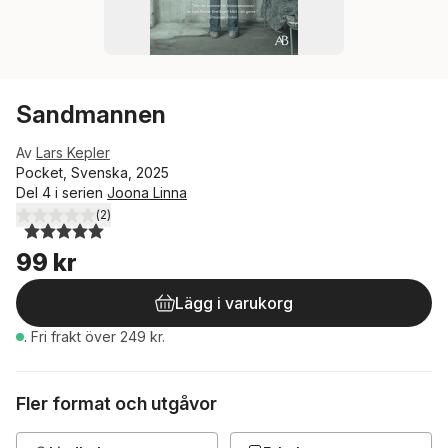
Sandmannen
Av
Lars Kepler
Pocket, Svenska, 2025
Del 4 i serien
Joona Linna
(
2
)
5,0
utav 5 stjärnor. Totalt antal röster:
99 kr
Lägg i varukorg
.
Fri frakt över 249 kr.
Fler format och utgåvor