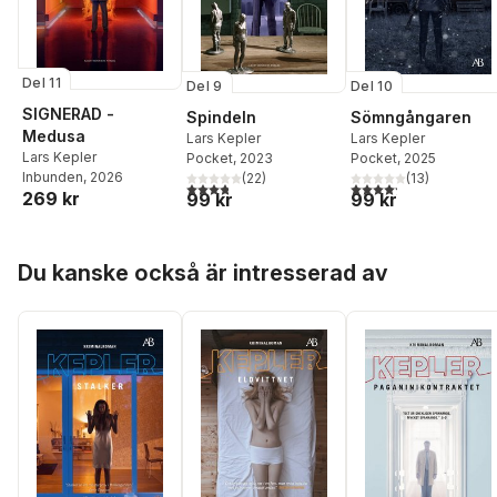
Del 11
Del 9
Del 10
SIGNERAD -
Spindeln
Sömngångaren
Medusa
Lars Kepler
Lars Kepler
Lars Kepler
Pocket
, 2023
Pocket
, 2025
Inbunden
, 2026
(
22
)
(
13
)
3,8
utav 5 stjärnor. Totalt antal röster:
4,2
utav 5 stjärnor. Tota
269 kr
99 kr
99 kr
Hoppa över listan
Du kanske också är intresserad av