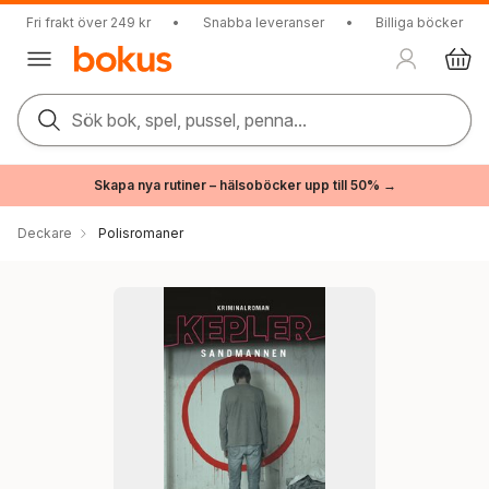
Fri frakt över 249 kr
•
Snabba leveranser
•
Billiga böcker
Sök bok, spel, pussel, penna...
Skapa nya rutiner – hälsoböcker upp till 50% →
Deckare
Polisromaner