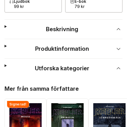
Ljudbok
E-bok
99 kr
79 kr
Beskrivning
Produktinformation
Utforska kategorier
Hoppa över listan
Mer från samma författare
Signerad!