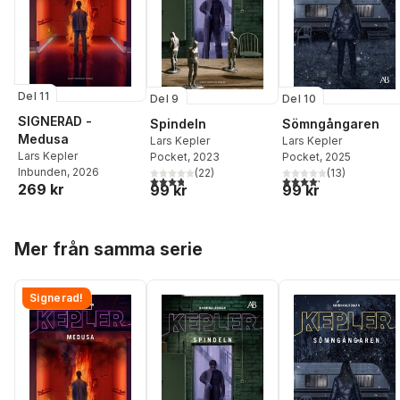
Del 11
Del 9
Del 10
SIGNERAD -
Spindeln
Sömngångaren
Medusa
Lars Kepler
Lars Kepler
Lars Kepler
Pocket
, 2023
Pocket
, 2025
Inbunden
, 2026
(
22
)
(
13
)
3,8
utav 5 stjärnor. Totalt antal röster:
4,2
utav 5 stjärnor. Tota
269 kr
99 kr
99 kr
Hoppa över listan
Mer från samma serie
Signerad!