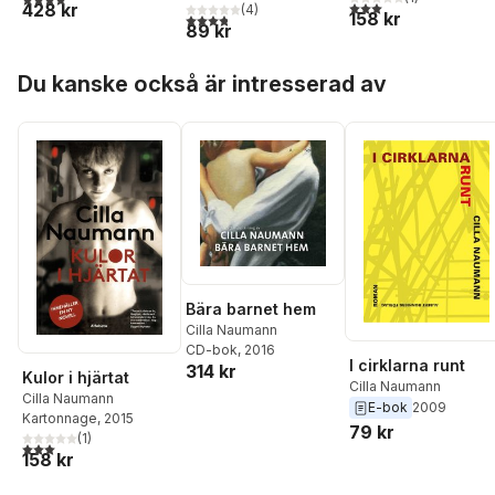
3,0
utav 5 stjärnor. Tota
428 kr
(
4
)
158 kr
3,8
utav 5 stjärnor. Totalt antal röster:
89 kr
Hoppa över listan
Du kanske också är intresserad av
Bära barnet hem
Cilla Naumann
CD-bok
, 2016
I cirklarna runt
314 kr
Kulor i hjärtat
Cilla Naumann
Cilla Naumann
E-bok
2009
Kartonnage
, 2015
79 kr
(
1
)
3,0
utav 5 stjärnor. Totalt antal röster:
158 kr