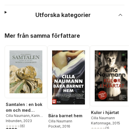
Utforska kategorier
Hoppa över listan
Mer från samma författare
Samtalen : en bok
om och med
Kulor i hjärtat
Bära barnet hem
Mamma Andersson
Cilla Naumann
,
Karin
Cilla Naumann
Mamma Andersson
Inbunden
, 2023
Cilla Naumann
Kartonnage
, 2015
(
6
)
Pocket
, 2016
4,0
utav 5 stjärnor. Totalt antal röster:
(
1
)