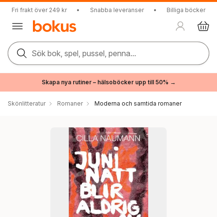
Fri frakt över 249 kr
•
Snabba leveranser
•
Billiga böcker
Sök bok, spel, pussel, penna...
Skapa nya rutiner – hälsoböcker upp till 50% →
Skönlitteratur
Romaner
Moderna och samtida romaner