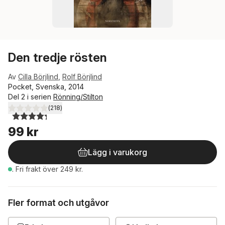
Den tredje rösten
Av
Cilla Börjlind
,
Rolf Börjlind
Pocket, Svenska, 2014
Del 2 i serien
Rönning/Stilton
(
218
)
4,3
utav 5 stjärnor. Totalt antal röster:
99 kr
Lägg i varukorg
.
Fri frakt över 249 kr.
Fler format och utgåvor