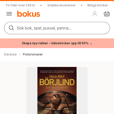
Fri frakt över 249 kr
•
Snabba leveranser
•
Billiga böcker
Sök bok, spel, pussel, penna...
Skapa nya rutiner – hälsoböcker upp till 50% →
Deckare
Polisromaner