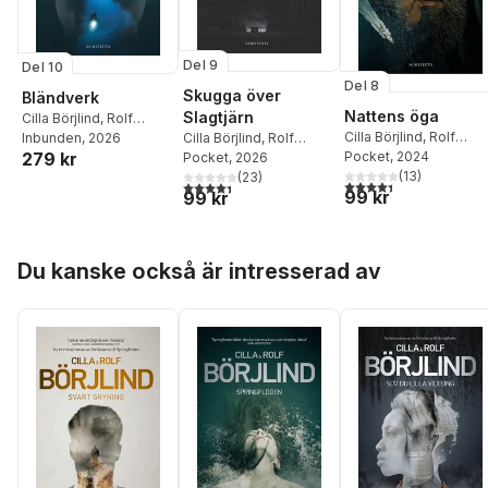
Del 9
Del 10
Del 8
Skugga över
Bländverk
Nattens öga
Slagtjärn
Cilla Börjlind
,
Rolf
Cilla Börjlind
,
Rolf
Börjlind
Inbunden
, 2026
Cilla Börjlind
,
Rolf
279 kr
Börjlind
Pocket
, 2024
Börjlind
Pocket
, 2026
(
13
)
(
23
)
4,4
utav 5 stjärnor. Tota
4,4
utav 5 stjärnor. Totalt antal röster:
99 kr
99 kr
Hoppa över listan
Du kanske också är intresserad av