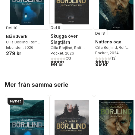
Del 9
Del 10
Del 8
Skugga över
Bländverk
Nattens öga
Slagtjärn
Cilla Börjlind
,
Rolf
Cilla Börjlind
,
Rolf
Börjlind
Inbunden
, 2026
Cilla Börjlind
,
Rolf
279 kr
Börjlind
Pocket
, 2024
Börjlind
Pocket
, 2026
(
13
)
(
23
)
4,4
utav 5 stjärnor. Tota
4,4
utav 5 stjärnor. Totalt antal röster:
99 kr
99 kr
Hoppa över listan
Mer från samma serie
Nyhet