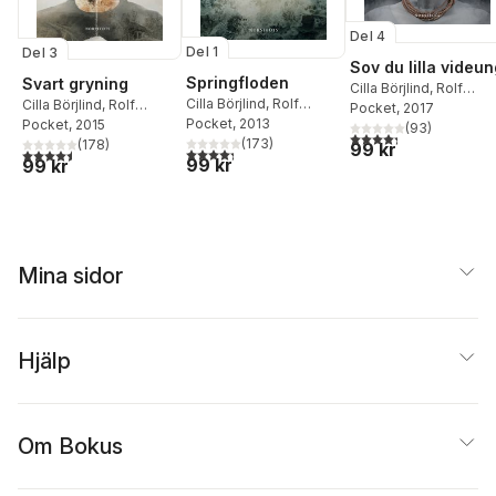
Del 4
Del 1
Del 3
Sov du lilla videu
Springfloden
Svart gryning
Cilla Börjlind
,
Rolf
Cilla Börjlind
,
Rolf
Cilla Börjlind
,
Rolf
Börjlind
Pocket
, 2017
Börjlind
Pocket
, 2013
Börjlind
Pocket
, 2015
(
93
)
4,3
utav 5 stjärnor. Tota
(
173
)
(
178
)
99 kr
4,3
utav 5 stjärnor. Totalt antal röster:
4,5
utav 5 stjärnor. Totalt antal röster:
99 kr
99 kr
Mina sidor
Hjälp
Om Bokus