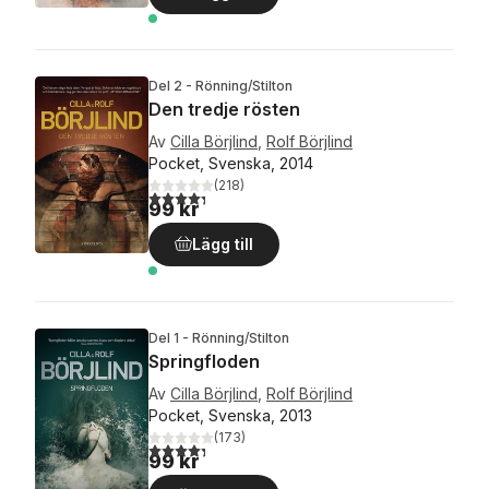
Del 2 - Rönning/Stilton
Den tredje rösten
Av
Cilla Börjlind
,
Rolf Börjlind
Pocket, Svenska, 2014
(
218
)
4,3
utav 5 stjärnor. Totalt antal röster:
99 kr
Lägg till
Del 1 - Rönning/Stilton
Springfloden
Av
Cilla Börjlind
,
Rolf Börjlind
Pocket, Svenska, 2013
(
173
)
4,3
utav 5 stjärnor. Totalt antal röster:
99 kr