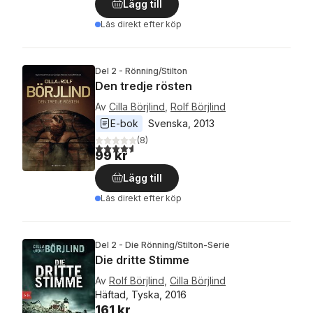
Lägg till
Läs direkt efter köp
Del 2 - Rönning/Stilton
Den tredje rösten
Av
Cilla Börjlind
,
Rolf Börjlind
E-bok
Svenska
, 
2013
(
8
)
4,6
utav 5 stjärnor. Totalt antal röster:
99 kr
Lägg till
Läs direkt efter köp
Del 2 - Die Rönning/Stilton-Serie
Die dritte Stimme
Av
Rolf Börjlind
,
Cilla Börjlind
Häftad, Tyska, 2016
161 kr