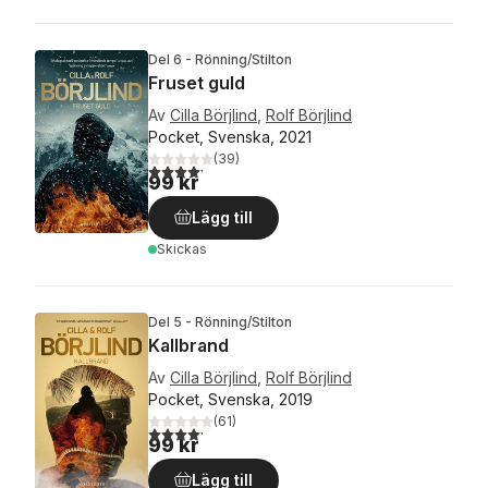
Del 6 - Rönning/Stilton
Fruset guld
Av
Cilla Börjlind
,
Rolf Börjlind
Pocket, Svenska, 2021
(
39
)
4,2
utav 5 stjärnor. Totalt antal röster:
99 kr
Lägg till
Skickas
Del 5 - Rönning/Stilton
Kallbrand
Av
Cilla Börjlind
,
Rolf Börjlind
Pocket, Svenska, 2019
(
61
)
4,2
utav 5 stjärnor. Totalt antal röster:
99 kr
Lägg till