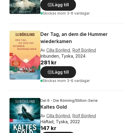
Lägg till
Skickas
inom 3-6 vardagar
Der Tag, an dem die Hummer
wiederkamen
Av
Cilla Börjlind
,
Rolf Börjlind
Inbunden, Tyska, 2024
281 kr
Lägg till
Skickas
inom 3-6 vardagar
Del 6 - Die Rönning/Stilton-Serie
Kaltes Gold
Av
Cilla Börjlind
,
Rolf Börjlind
Häftad, Tyska, 2022
147 kr