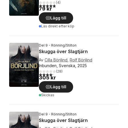
(
4
)
4,8
utav 5 stjärnor. Totalt antal röster:
79 kr
Lägg till
Läs direkt efter köp
Del 9 - Rönning/Stilton
Skugga över Slagtjärn
Av
Cilla Börjlind
,
Rolf Börjlind
Inbunden, Svenska, 2025
(
28
)
4,2
utav 5 stjärnor. Totalt antal röster:
305 kr
Lägg till
Skickas
Del 9 - Rönning/Stilton
Skugga över Slagtjärn