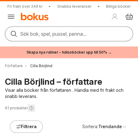
Fri frakt över 249 kr
•
Snabba leveranser
•
Billiga böcker
Sök bok, spel, pussel, penna...
Skapa nya rutiner – hälsoböcker upp till 50% →
Författare
Cilla Börjlind
Cilla Börjlind – författare
Visar alla böcker från författaren . Handla med fri frakt och
snabb leverans.
61
produkter
Filtrera
Sortera:
Trendande