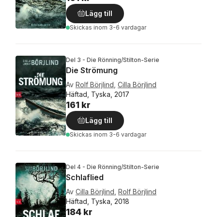
Lägg till
Skickas
inom 3-6 vardagar
Del 3 - Die Rönning/Stilton-Serie
Die Strömung
Av
Rolf Börjlind
,
Cilla Börjlind
Häftad, Tyska, 2017
161 kr
Lägg till
Skickas
inom 3-6 vardagar
Del 4 - Die Rönning/Stilton-Serie
Schlaflied
Av
Cilla Börjlind
,
Rolf Börjlind
Häftad, Tyska, 2018
184 kr