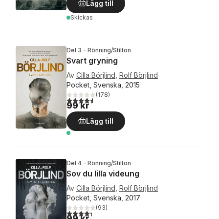
Lägg till
Skickas
Del 3 - Rönning/Stilton
Svart gryning
Av
Cilla Börjlind
,
Rolf Börjlind
Pocket, Svenska, 2015
(
178
)
4,5
utav 5 stjärnor. Totalt antal röster:
99 kr
Lägg till
Del 4 - Rönning/Stilton
Sov du lilla videung
Av
Cilla Börjlind
,
Rolf Börjlind
Pocket, Svenska, 2017
(
93
)
4,3
utav 5 stjärnor. Totalt antal röster:
99 kr