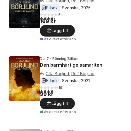
Av
Cilla Börjlind
,
Rolf Börjlind
E-bok
Svenska
, 
2025
(
5
)
4,4
utav 5 stjärnor. Totalt antal röster:
169 kr
Lägg till
Läs direkt efter köp
Del 7 - Rönning/Stilton
Den barmhärtige samariten
Av
Cilla Börjlind
,
Rolf Börjlind
E-bok
Svenska
, 
2021
(
19
)
4,2
utav 5 stjärnor. Totalt antal röster:
99 kr
Lägg till
Läs direkt efter köp