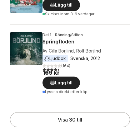
Lägg till
Skickas
inom 3-6 vardagar
Del 1 - Rönning/Stilton
Springfloden
Av
Cilla Börjlind
,
Rolf Börjlind
Ljudbok
Svenska
, 
2012
(
164
)
4,3
utav 5 stjärnor. Totalt antal röster:
169 kr
Lägg till
Lyssna direkt efter köp
Visa 30 till