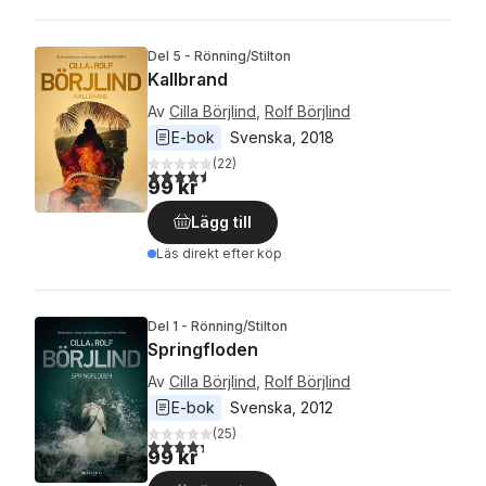
Del 5 - Rönning/Stilton
Kallbrand
Av
Cilla Börjlind
,
Rolf Börjlind
E-bok
Svenska
, 
2018
(
22
)
4,5
utav 5 stjärnor. Totalt antal röster:
99 kr
Lägg till
Läs direkt efter köp
Del 1 - Rönning/Stilton
Springfloden
Av
Cilla Börjlind
,
Rolf Börjlind
E-bok
Svenska
, 
2012
(
25
)
4,3
utav 5 stjärnor. Totalt antal röster:
99 kr