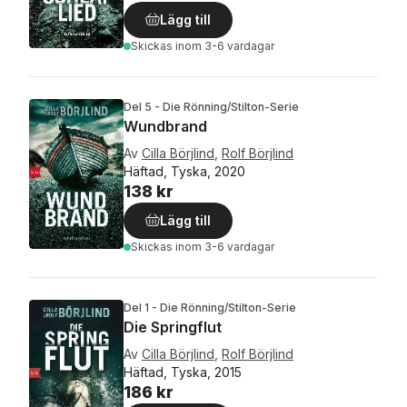
Lägg till
Skickas
inom 3-6 vardagar
Del 5 - Die Rönning/Stilton-Serie
Wundbrand
Av
Cilla Börjlind
,
Rolf Börjlind
Häftad, Tyska, 2020
138 kr
Lägg till
Skickas
inom 3-6 vardagar
Del 1 - Die Rönning/Stilton-Serie
Die Springflut
Av
Cilla Börjlind
,
Rolf Börjlind
Häftad, Tyska, 2015
186 kr