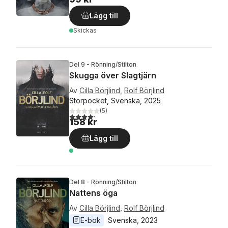
Lägg till
Skickas
Del 9 - Rönning/Stilton
Skugga över Slagtjärn
Av
Cilla Börjlind
,
Rolf Börjlind
Storpocket, Svenska, 2025
(
5
)
4,2
utav 5 stjärnor. Totalt antal röster:
158 kr
Lägg till
Del 8 - Rönning/Stilton
Nattens öga
Av
Cilla Börjlind
,
Rolf Börjlind
E-bok
Svenska
, 
2023