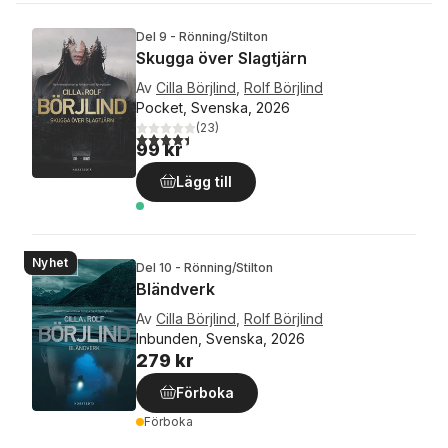
Del 9 - Rönning/Stilton
Skugga över Slagtjärn
Av
Cilla Börjlind
,
Rolf Börjlind
Pocket, Svenska, 2026
(
23
)
4,4
utav 5 stjärnor. Totalt antal röster:
99 kr
Lägg till
Nyhet
Del 10 - Rönning/Stilton
Bländverk
Av
Cilla Börjlind
,
Rolf Börjlind
Inbunden, Svenska, 2026
279 kr
Förboka
Förboka