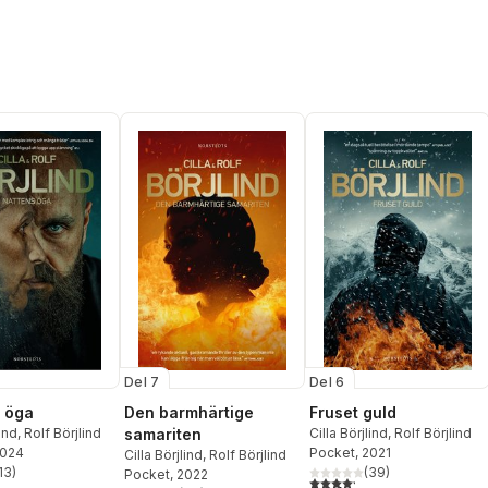
Del 7
Del 6
 öga
Den barmhärtige
Fruset guld
lind
,
Rolf Börjlind
samariten
Cilla Börjlind
,
Rolf Börjlind
2024
Pocket
, 2021
Cilla Börjlind
,
Rolf Börjlind
13
)
(
39
)
Pocket
, 2022
stjärnor. Totalt antal röster:
4,2
utav 5 stjärnor. Totalt ant