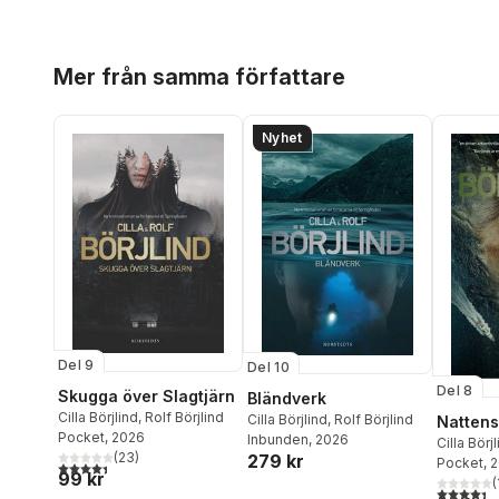
Hoppa över listan
Mer från samma författare
Nyhet
Del 9
Del 10
Del 8
Skugga över Slagtjärn
Bländverk
Cilla Börjlind
,
Rolf Börjlind
Cilla Börjlind
,
Rolf Börjlind
Nattens
Pocket
, 2026
Inbunden
, 2026
Cilla Börj
(
23
)
279 kr
Pocket
, 
4,4
utav 5 stjärnor. Totalt antal röster:
99 kr
(
4,4
utav 5 