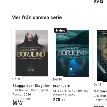
99 kr
Hoppa över listan
Mer från samma serie
Nyhet
Del 9
Del 10
Del 8
Skugga över Slagtjärn
Bländverk
Cilla Börjlind
,
Rolf Börjlind
Cilla Börjlind
,
Rolf Börjlind
Nattens
Pocket
, 2026
Inbunden
, 2026
Cilla Börj
(
23
)
279 kr
Pocket
, 
4,4
utav 5 stjärnor. Totalt antal röster:
99 kr
(
4,4
utav 5 