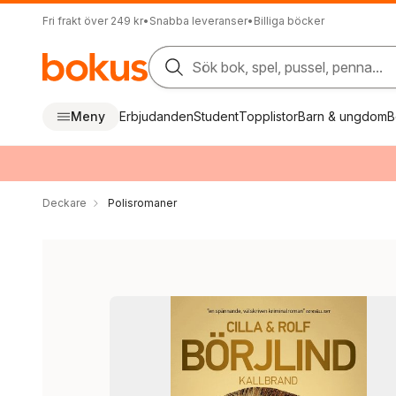
Fri frakt över 249 kr
•
Snabba leveranser
•
Billiga böcker
Sök bok, spel, pussel, penna...
Meny
Erbjudanden
Student
Topplistor
Barn & ungdom
B
Deckare
Polisromaner