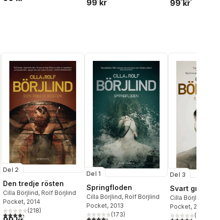
99 kr
99 kr
Del 2
Del 1
Del 3
Den tredje rösten
Springfloden
Svart gryning
Cilla Börjlind
,
Rolf Börjlind
Cilla Börjlind
,
Rolf Börjlind
Cilla Börjlind
,
Rolf
Pocket
, 2014
Pocket
, 2013
Pocket
, 2015
(
218
)
4,3
utav 5 stjärnor. Totalt antal röster:
(
173
)
(
178
)
al röster:
4,3
utav 5 stjärnor. Totalt antal röster:
4,5
utav 5 stjärnor.