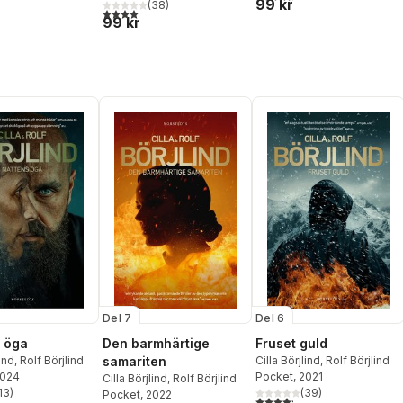
99 kr
(
38
)
4,1
utav 5 stjärnor. Totalt antal röster:
99 kr
Del 7
Del 6
 öga
Den barmhärtige
Fruset guld
lind
,
Rolf Börjlind
samariten
Cilla Börjlind
,
Rolf Börjlind
2024
Pocket
, 2021
Cilla Börjlind
,
Rolf Börjlind
13
)
(
39
)
Pocket
, 2022
stjärnor. Totalt antal röster:
4,2
utav 5 stjärnor. Totalt ant