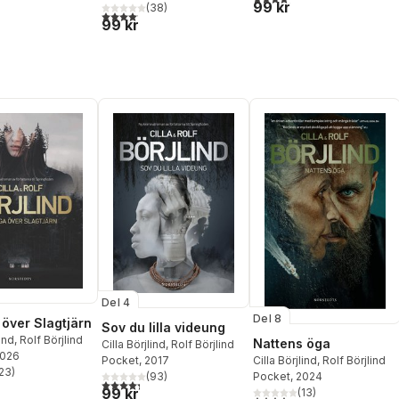
99 kr
(
38
)
4,1
utav 5 stjärnor. Totalt antal röster:
99 kr
Del 4
Del 8
över Slagtjärn
Sov du lilla videung
lind
,
Rolf Börjlind
Nattens öga
Cilla Börjlind
,
Rolf Börjlind
2026
Cilla Börjlind
,
Rolf Börjlind
Pocket
, 2017
23
)
Pocket
, 2024
(
93
)
stjärnor. Totalt antal röster:
4,3
utav 5 stjärnor. Totalt antal röster:
99 kr
(
13
)
4,4
utav 5 stjärnor. Totalt ant