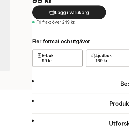
99 kr
Lägg i varukorg
.
Fri frakt över 249 kr.
Fler format och utgåvor
E-bok
Ljudbok
99 kr
169 kr
Be
Produk
Utfors