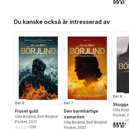
99 kr
Hoppa över listan
Du kanske också är intresserad av
Del 9
Del 6
Del 7
Skugga 
Cilla Börj
Fruset guld
Den barmhärtige
Pocket
, 
Cilla Börjlind
,
Rolf Börjlind
samariten
(
Pocket
, 2021
Cilla Börjlind
,
Rolf Börjlind
4,4
utav 5 
99 kr
(
39
)
Pocket
, 2022
4,2
utav 5 stjärnor. Totalt antal röster: