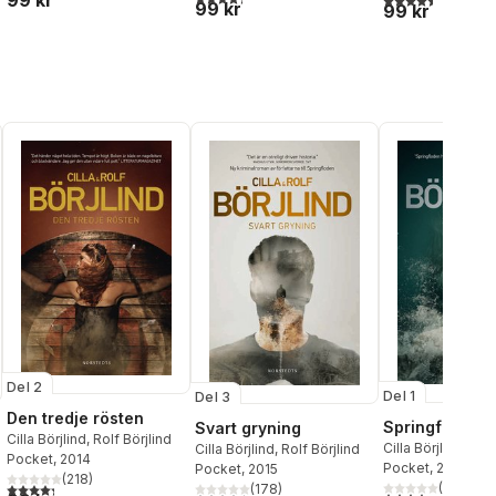
99 kr
99 kr
99 kr
Del 2
Del 1
Del 3
Den tredje rösten
Springfloden
Svart gryning
Cilla Börjlind
,
Rolf Börjlind
Cilla Börjlind
,
Rolf
Cilla Börjlind
,
Rolf Börjlind
Pocket
, 2014
Pocket
, 2013
Pocket
, 2015
(
218
)
4,3
utav 5 stjärnor. Totalt antal röster:
(
173
)
(
178
)
al röster:
4,3
utav 5 stjärnor