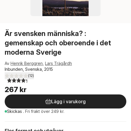
Är svensken människa? :
gemenskap och oberoende i det
moderna Sverige
Av
Henrik Berggren
,
Lars Trägårdh
Inbunden, Svenska, 2015
(
12
)
4,3
utav 5 stjärnor. Totalt antal röster:
267 kr
Lägg i varukorg
Skickas
.
Fri frakt över 249 kr.
Fler format och utgåvor