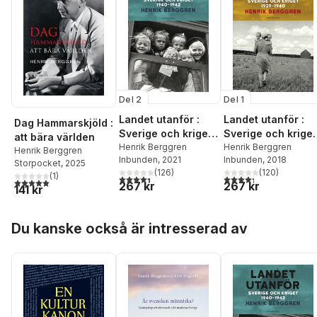
Del 2
Del 1
Landet utanför :
Landet utanför :
Dag Hammarskjöld :
Sverige och kriget
Sverige och kriget
att bära världen
1940-1942
Henrik Berggren
1939-1940
Henrik Berggren
Henrik Berggren
Inbunden
, 2021
Inbunden
, 2018
Storpocket
, 2025
(
126
)
(
120
)
(
1
)
4,4
utav 5 stjärnor. Totalt antal röster:
4,3
utav 5 stjärnor. Tota
5,0
utav 5 stjärnor. Totalt antal röster:
267 kr
267 kr
141 kr
Hoppa över listan
Du kanske också är intresserad av