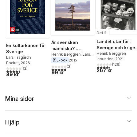
Del 2
Landet utanför :
Är svensken
En kulturkanon för
Sverige och kriget
människa? :
Sverige
1940-1942
Henrik Berggren
gemenskap och
Henrik Berggren
,
Lars
Lars Trägårdh
Inbunden
, 2021
Trägårdh
E-bok
2015
oberoende i det
Pocket
, 2026
(
126
)
moderna Sverige
(
3
)
4,4
utav 5 stjärnor. Tota
(
12
)
4,7
utav 5 stjärnor. Totalt antal röster:
267 kr
4,6
utav 5 stjärnor. Totalt antal röster:
99 kr
89 kr
Mina sidor
Hjälp