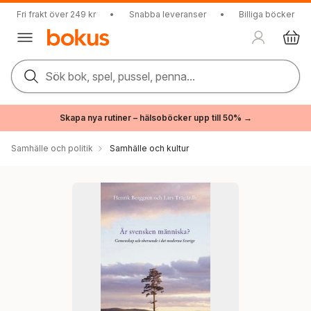
Fri frakt över 249 kr
•
Snabba leveranser
•
Billiga böcker
Sök bok, spel, pussel, penna...
Skapa nya rutiner – hälsoböcker upp till 50% →
Samhälle och politik
Samhälle och kultur