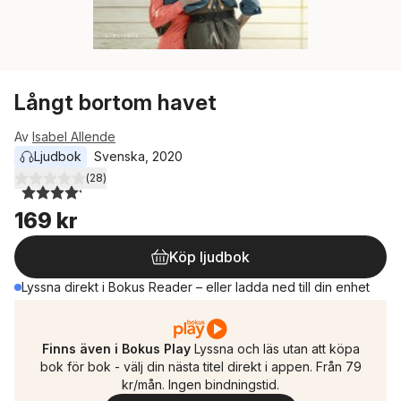
Långt bortom havet
Av
Isabel Allende
Ljudbok
Svenska
, 
2020
(
28
)
4,2
utav 5 stjärnor. Totalt antal röster:
169 kr
Köp ljudbok
Lyssna direkt i Bokus Reader – eller ladda ned till din enhet
Finns även i Bokus Play
Lyssna och läs utan att köpa
bok för bok - välj din nästa titel direkt i appen. Från 79
kr/mån. Ingen bindningstid.