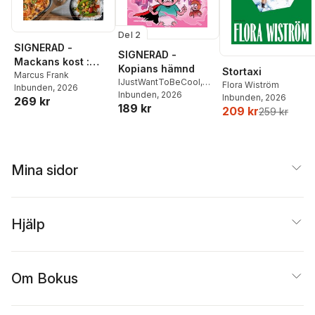
Del 2
SIGNERAD -
SIGNERAD -
Mackans kost :
Kopians hämnd
Stortaxi
Middagar och
Marcus Frank
IJustWantToBeCool
,
Flora Wiström
Inbunden
, 2026
matlådor
Joel Adolphson
Inbunden
, 2026
,
Emil
Inbunden
, 2026
269 kr
189 kr
Ejdemo Beer
,
Victor
209 kr
259 kr
Beer
Mina sidor
Hjälp
Om Bokus