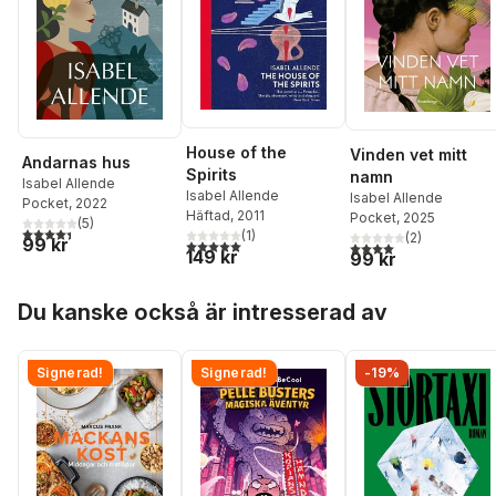
House of the
Vinden vet mitt
Andarnas hus
Spirits
namn
Isabel Allende
Isabel Allende
Isabel Allende
Pocket
, 2022
Häftad
, 2011
Pocket
, 2025
(
5
)
4,4
utav 5 stjärnor. Totalt antal röster:
(
1
)
(
2
)
99 kr
5,0
utav 5 stjärnor. Totalt antal röster:
4,0
utav 5 stjärnor. Tota
149 kr
99 kr
Hoppa över listan
Du kanske också är intresserad av
Signerad!
Signerad!
-19%