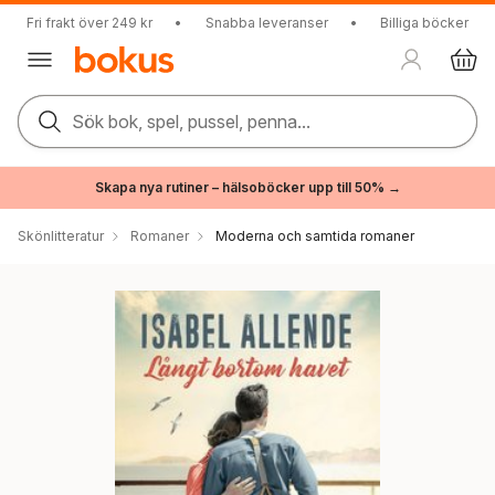
Fri frakt över 249 kr
•
Snabba leveranser
•
Billiga böcker
Sök bok, spel, pussel, penna...
Skapa nya rutiner – hälsoböcker upp till 50% →
Skönlitteratur
Romaner
Moderna och samtida romaner