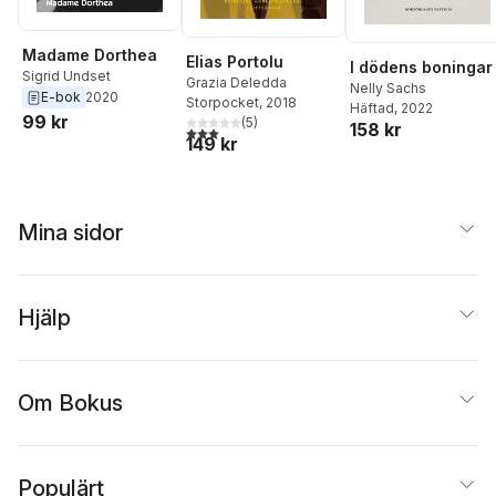
Madame Dorthea
Elias Portolu
I dödens boningar
Sigrid Undset
Grazia Deledda
Nelly Sachs
E-bok
2020
Storpocket
, 2018
Häftad
, 2022
99 kr
(
5
)
158 kr
3,0
utav 5 stjärnor. Totalt antal röster:
149 kr
Mina sidor
Hjälp
Om Bokus
Populärt