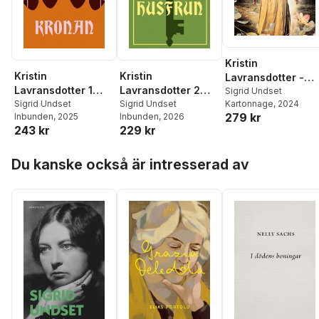
Kristin
Kristin
Kristin
Lavransdotter -
Lavransdotter 1
Lavransdotter 2
Brudkronan
Sigrid Undset
Kronan
Sigrid Undset
Husfrun
Sigrid Undset
Kartonnage
, 2024
(lättläst)
279 kr
Inbunden
, 2025
Inbunden
, 2026
243 kr
229 kr
Hoppa över listan
Du kanske också är intresserad av