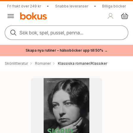
Fri frakt över 249 kr
•
Snabba leveranser
•
Billiga böcker
Sök bok, spel, pussel, penna...
Skapa nya rutiner – hälsoböcker upp till 50% →
Skönlitteratur
Romaner
Klassiska romaner/Klassiker