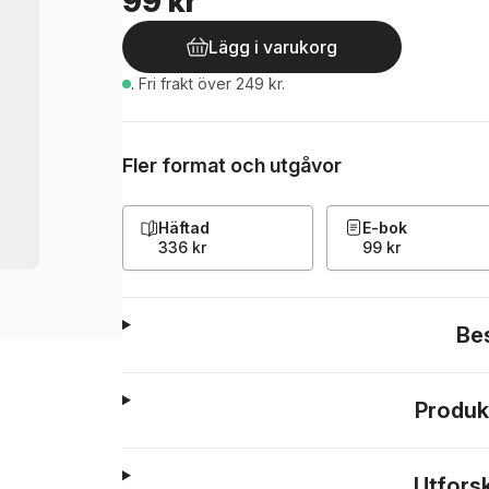
99 kr
Lägg i varukorg
.
Fri frakt över 249 kr.
Fler format och utgåvor
Häftad
E-bok
336 kr
99 kr
Be
Produk
Utfors