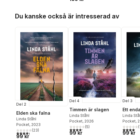
Hoppa över listan
Du kanske också är intresserad av
Del 4
Del 3
Del 2
Timmen är slagen
Ett enda
Elden ska falna
Linda Ståhl
Linda Stå
Linda Ståhl
Pocket
, 2026
Pocket
, 
Pocket
, 2023
(
5
)
(
4,2
utav 5 stjärnor. Totalt antal röster:
4,0
utav 5 
(
23
)
99 kr
99 kr
4,3
utav 5 stjärnor. Totalt antal röster:
99 kr