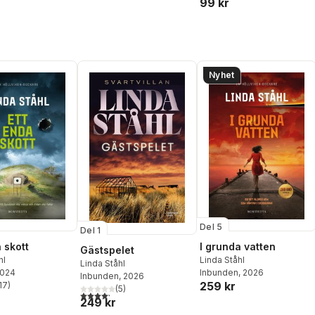
99 kr
Nyhet
Del 5
Del 1
 skott
I grunda vatten
Gästspelet
hl
Linda Ståhl
Linda Ståhl
2024
Inbunden
, 2026
Inbunden
, 2026
259 kr
17
)
(
5
)
stjärnor. Totalt antal röster:
4,2
utav 5 stjärnor. Totalt antal röster:
249 kr