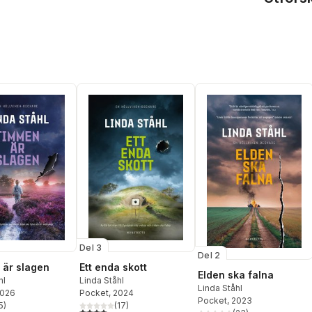
Del 3
Del 2
är slagen
Ett enda skott
Elden ska falna
hl
Linda Ståhl
Linda Ståhl
2026
Pocket
, 2024
Pocket
, 2023
5
)
(
17
)
stjärnor. Totalt antal röster:
4,0
utav 5 stjärnor. Totalt antal röster: