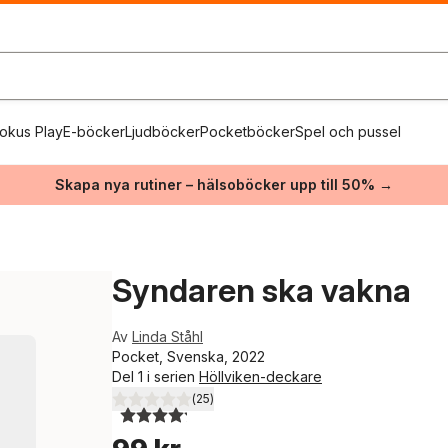
okus Play
E-böcker
Ljudböcker
Pocketböcker
Spel och pussel
Skapa nya rutiner – hälsoböcker upp till 50% →
Syndaren ska vakna
Av
Linda Ståhl
Pocket, Svenska, 2022
Del 1 i serien
Höllviken-deckare
(
25
)
4,2
utav 5 stjärnor. Totalt antal röster: