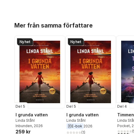
Hoppa över listan
Mer från samma författare
Nyhet
Nyhet
Del 5
Del 5
Del 4
I grunda vatten
I grunda vatten
Timmen 
Linda Ståhl
Linda Ståhl
Linda Stå
Inbunden
, 2026
Pocket
, 
E-bok
2026
259 kr
(
(
1
)
4,2
utav 5 