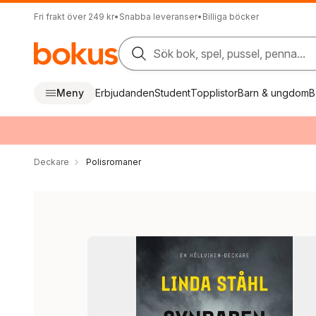
Fri frakt över 249 kr
•
Snabba leveranser
•
Billiga böcker
Sök bok, spel, pussel, penna...
Meny
Erbjudanden
Student
Topplistor
Barn & ungdom
B
Deckare
Polisromaner