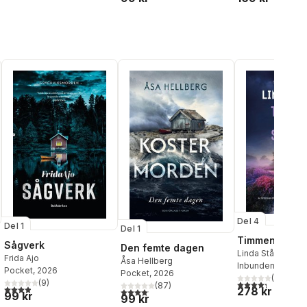
Del 4
Del 1
Del 1
Timmen är sl
Sågverk
Den femte dagen
Linda Ståhl
Frida Ajo
Åsa Hellberg
Inbunden
, 2025
Pocket
, 2026
Pocket
, 2026
(
7
)
(
9
)
4,3
utav 5 stjärnor
(
87
)
3,9
utav 5 stjärnor. Totalt antal röster:
278 kr
4,1
utav 5 stjärnor. Totalt antal röster:
99 kr
99 kr