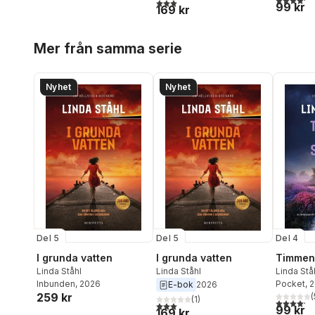
3,0
utav 5 stjärnor. Totalt antal röster:
99 kr
169 kr
Hoppa över listan
Mer från samma serie
Nyhet
Nyhet
Del 5
Del 5
Del 4
I grunda vatten
I grunda vatten
Timmen 
Linda Ståhl
Linda Ståhl
Linda Stå
Inbunden
, 2026
Pocket
, 
E-bok
2026
259 kr
(
(
1
)
4,2
utav 5 
3,0
utav 5 stjärnor. Totalt antal röster:
99 kr
169 kr