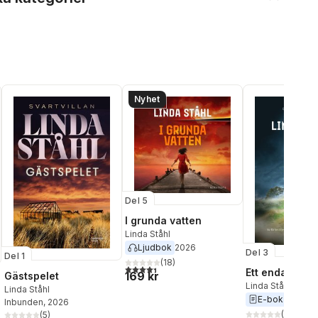
Nyhet
Del 5
I grunda vatten
Linda Ståhl
Ljudbok
2026
Del 3
Del 1
(
18
)
4,4
utav 5 stjärnor. Totalt antal röster:
Ett enda skott
169 kr
Gästspelet
Linda Ståhl
Linda Ståhl
E-bok
2023
Inbunden
, 2026
(
2
)
(
5
)