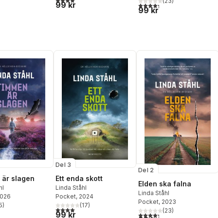
(
23
)
99 kr
4,3
utav 5 stjärnor. Totalt ant
99 kr
Del 3
Del 2
är slagen
Ett enda skott
Elden ska falna
hl
Linda Ståhl
Linda Ståhl
2026
Pocket
, 2024
Pocket
, 2023
5
)
(
17
)
stjärnor. Totalt antal röster:
4,0
utav 5 stjärnor. Totalt antal röster:
(
23
)
99 kr
4,3
utav 5 stjärnor. Totalt ant