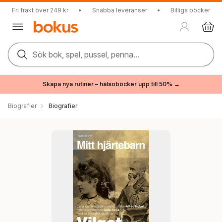
Fri frakt över 249 kr
•
Snabba leveranser
•
Billiga böcker
Sök bok, spel, pussel, penna...
Skapa nya rutiner – hälsoböcker upp till 50% →
Biografier
Biografier