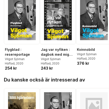
Flygblad :
Jag var nyfiken :
Kvinnobild
resereportage
dagbok med mig
Vilgot Sjöman
Häftad
, 2020
Vilgot Sjöman
själv
Vilgot Sjöman
376 kr
Häftad
, 2020
Häftad
, 2020
254 kr
243 kr
Hoppa över listan
Du kanske också är intresserad av