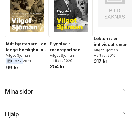
Lektorn : en
Mitt hjärtebarn : de
Flygblad :
individualroman
länge hemlighållna
resereportage
Vilgot Sjöman
breven mellan
Vilgot Sjöman
Vilgot Sjöman
Häftad
, 2010
317 kr
Häftad
, 2020
E-bok
2021
Alfred Nobel och
254 kr
99 kr
hans älskarinna
Sofie Hess
Mina sidor
Hjälp