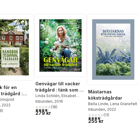
Genvägar till vacker
 för en
trädgård : tänk som en
Mästarnas
trädgård :
trädgårdsmästare
Linda Schilén
,
Elisabet
köksträdgårdar
, bevara och
römqvist
Broomé
Inbunden
, 2016
Bella Linde
,
Lena Granefelt
, 2022
pa
(
18
)
4,2
utav 5 stjärnor. Totalt antal röster:
Inbunden
, 2022
8
)
279 kr
stjärnor. Totalt antal röster:
(
11
)
4,2
utav 5 stjärnor. Totalt ant
255 kr