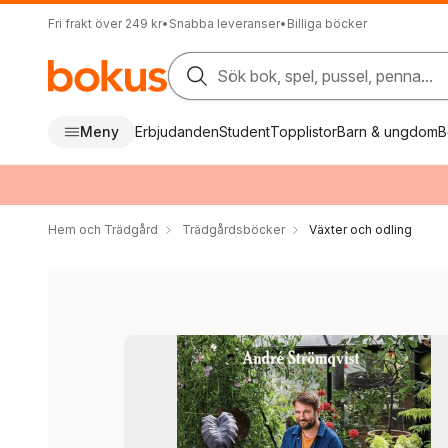
Fri frakt över 249 kr
•
Snabba leveranser
•
Billiga böcker
Sök bok, spel, pussel, penna...
Meny
Erbjudanden
Student
Topplistor
Barn & ungdom
B
Hem och Trädgård
Trädgårdsböcker
Växter och odling