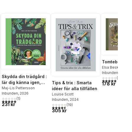
Tomtebobarn
Elsa Beskow
Inbunden
, 2018
Skydda din trädgård :
(
29
)
4,9
utav 5 stjärnor
lär dig känna igen,
Tips & trix : Smarta
178 kr
förebygga och
Maj-Lis Pettersson
idéer för alla tillfällen
Inbunden
, 2026
åtgärda skadegörare i
Louise Scott
(
1
)
Inbunden
, 2024
trädgården
5,0
utav 5 stjärnor. Totalt antal röster:
231 kr
(
19
)
4,6
utav 5 stjärnor. Totalt antal röster:
305 kr
al röster: