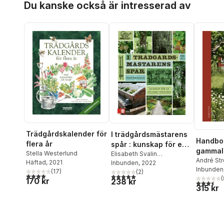
Du kanske också är intresserad av
Kling
,
Åsa Setterby
Modeus
,
Catharina Nolin
,
Matti Shevchenko Sandin
,
André Strömqvist
,
Kolbjörn
Wærn
Trädgårdskalender för
I trädgårdsmästarens
Handbok
flera år
spår : kunskap för en
gammal 
Stella Westerlund
hållbar trädgård
Elisabeth Svalin
upptäck
André St
Häftad
, 2021
Gunnarsson
Inbunden
, 2022
Inbunden
återska
(
17
)
(
2
)
4,0
utav 5 stjärnor. Totalt antal röster:
5,0
utav 5 stjärnor. Totalt antal röster:
(
170 kr
238 kr
3,5
utav 5 
315 kr