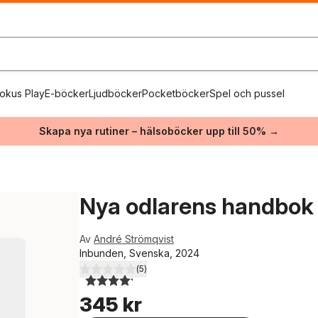
okus Play
E-böcker
Ljudböcker
Pocketböcker
Spel och pussel
Skapa nya rutiner – hälsoböcker upp till 50% →
Nya odlarens handbok
Av
André Strömqvist
Inbunden, Svenska, 2024
(
5
)
4,2
utav 5 stjärnor. Totalt antal röster:
345 kr