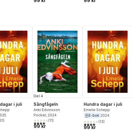
99 kr
99 kr
Del 4
agar i juli
Sångfågeln
Hundra dagar i juli
chepp
Anki Edvinsson
Emelie Schepp
2025
Pocket
, 2024
E-bok
2024
31
)
(
11
)
(
13
)
stjärnor. Totalt antal röster:
4,1
utav 5 stjärnor. Totalt antal röster:
4,1
utav 5 stjärnor. Totalt anta
99 kr
99 kr