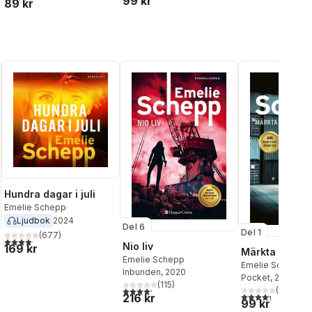
99 kr
89 kr
Hundra dagar i juli
Emelie Schepp
Ljudbok
2024
Del 6
Del 1
(
677
)
4,1
utav 5 stjärnor. Totalt antal röster:
Nio liv
169 kr
Märkta för liv
Emelie Schepp
Emelie Schepp
Inbunden
, 2020
Pocket
, 2023
(
115
)
4,2
utav 5 stjärnor. Totalt antal röster:
(
15
)
l röster:
4,3
utav 5 stjärnor
216 kr
99 kr