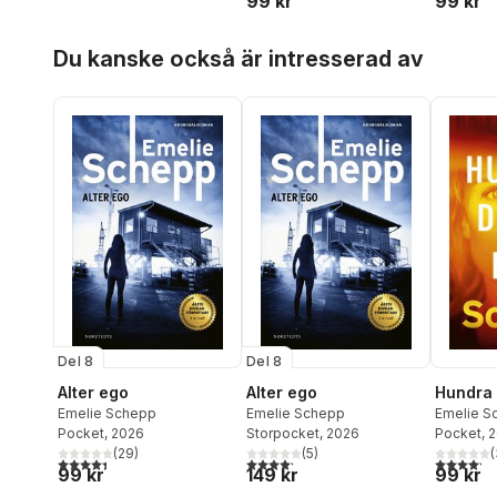
99 kr
99 kr
Hoppa över listan
Du kanske också är intresserad av
Del 8
Del 8
Alter ego
Alter ego
Hundra d
Emelie Schepp
Emelie Schepp
Emelie S
Pocket
, 2026
Storpocket
, 2026
Pocket
, 
(
29
)
(
5
)
(
4,4
utav 5 stjärnor. Totalt antal röster:
4,2
utav 5 stjärnor. Totalt antal röster:
4,2
utav 5 
99 kr
149 kr
99 kr