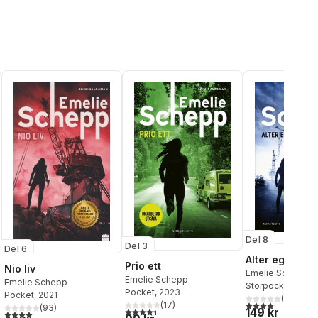
Del 8
Del 3
Del 6
Alter ego
Prio ett
Nio liv
Emelie Schepp
Emelie Schepp
Emelie Schepp
Storpocket
, 2026
Pocket
, 2023
Pocket
, 2021
(
5
)
4,2
utav 5 stjärnor.
(
17
)
(
93
)
l röster:
4,4
utav 5 stjärnor. Totalt antal röster:
149 kr
4,1
utav 5 stjärnor. Totalt antal röster: