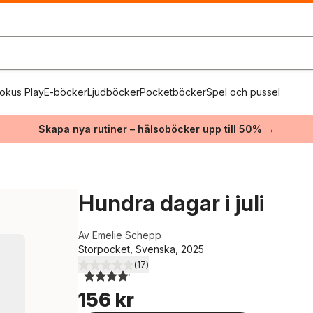
okus Play
E-böcker
Ljudböcker
Pocketböcker
Spel och pussel
Skapa nya rutiner – hälsoböcker upp till 50% →
Hundra dagar i juli
Av
Emelie Schepp
Storpocket, Svenska, 2025
(
17
)
4,1
utav 5 stjärnor. Totalt antal röster:
156 kr