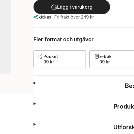
Lägg i varukorg
Skickas
.
Fri frakt över 249 kr.
Fler format och utgåvor
Pocket
E-bok
99 kr
99 kr
Be
Produk
Utfors