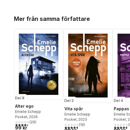
Hoppa över listan
Mer från samma författare
Del 8
Del 2
Del 4
Alter ego
Vita spår
Pappas 
Emelie Schepp
Emelie Schepp
Emelie S
Pocket
, 2026
Pocket
, 2023
Pocket
, 
(
29
)
4,4
utav 5 stjärnor. Totalt antal röster:
(
19
)
(
4,6
utav 5 stjärnor. Totalt antal röster:
4,6
utav 5 
99 kr