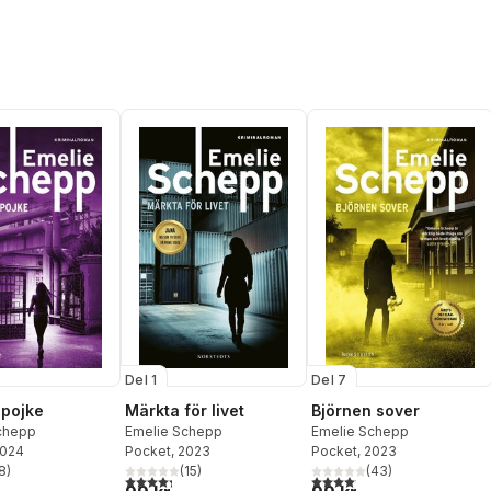
Del 1
Del 7
pojke
Märkta för livet
Björnen sover
chepp
Emelie Schepp
Emelie Schepp
2024
Pocket
, 2023
Pocket
, 2023
8
)
(
15
)
(
43
)
stjärnor. Totalt antal röster:
4,3
utav 5 stjärnor. Totalt antal röster:
4,1
utav 5 stjärnor. Totalt anta