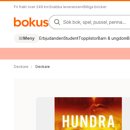
Fri frakt över 249 kr
•
Snabba leveranser
•
Billiga böcker
Sök bok, spel, pussel, penna...
Meny
Erbjudanden
Student
Topplistor
Barn & ungdom
B
Deckare
Deckare