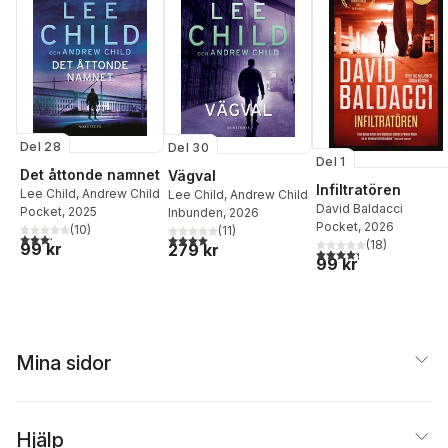
Del 28
Del 30
Del 1
Det åttonde namnet
Vägval
Infiltratören
Lee Child
,
Andrew Child
Lee Child
,
Andrew Child
David Baldacci
Pocket
, 2025
Inbunden
, 2026
Pocket
, 2026
(
10
)
(
11
)
3,2
utav 5 stjärnor. Totalt antal röster:
4,0
utav 5 stjärnor. Totalt antal röster:
(
18
)
99 kr
279 kr
4,3
utav 5 stjärnor. Tota
99 kr
Mina sidor
Hjälp