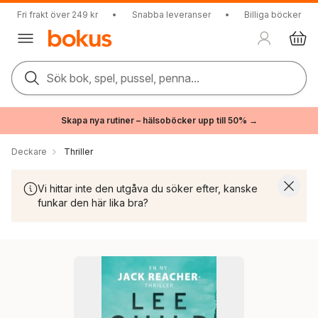
Fri frakt över 249 kr
•
Snabba leveranser
•
Billiga böcker
Sök bok, spel, pussel, penna...
Skapa nya rutiner – hälsoböcker upp till 50% →
Deckare
Thriller
Vi hittar inte den utgåva du söker efter, kanske
funkar den här lika bra?