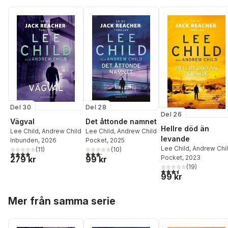
Del 28
Del 30
Del 26
Det åttonde namnet
Vägval
Hellre död än
Lee Child
,
Andrew Child
Lee Child
,
Andrew Child
levande
Pocket
, 2025
Inbunden
, 2026
Lee Child
,
Andrew Chi
(
10
)
(
11
)
3,2
utav 5 stjärnor. Totalt antal röster:
4,0
utav 5 stjärnor. Totalt antal röster:
Pocket
, 2023
99 kr
279 kr
(
19
)
3,5
utav 5 stjärnor. Tota
99 kr
Hoppa över listan
Mer från samma serie