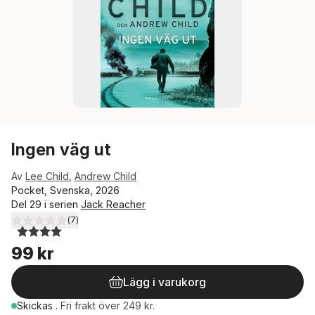
Ingen väg ut
Av
Lee Child
,
Andrew Child
Pocket, Svenska, 2026
Del 29 i serien
Jack Reacher
(
7
)
4,0
utav 5 stjärnor. Totalt antal röster:
99 kr
Lägg i varukorg
Skickas
.
Fri frakt över 249 kr.