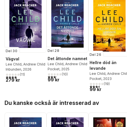
Del 28
Del 30
Del 26
Det åttonde namnet
Vägval
Hellre död än
Lee Child
,
Andrew Child
Lee Child
,
Andrew Child
levande
Pocket
, 2025
Inbunden
, 2026
Lee Child
,
Andrew Chi
(
10
)
(
11
)
3,2
utav 5 stjärnor. Totalt antal röster:
4,0
utav 5 stjärnor. Totalt antal röster:
Pocket
, 2023
99 kr
279 kr
(
19
)
3,5
utav 5 stjärnor. Tota
99 kr
Hoppa över listan
Du kanske också är intresserad av