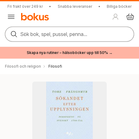
Fri frakt över 249 kr
•
Snabba leveranser
•
Billiga böcker
Sök bok, spel, pussel, penna...
Skapa nya rutiner – hälsoböcker upp till 50% →
Filosofi och religion
Filosofi