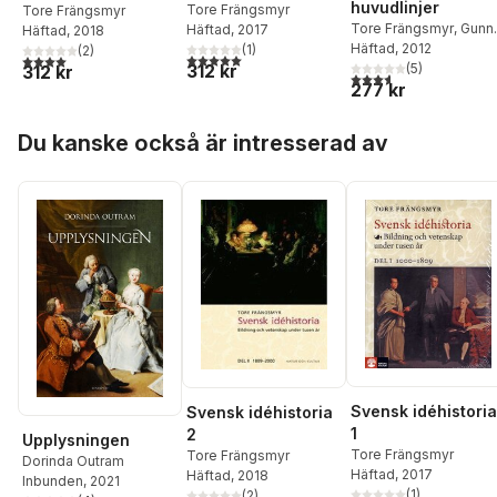
huvudlinjer
Tore Frängsmyr
Tore Frängsmyr
Tore Frängsmyr
,
Gunn
Häftad
, 2017
Häftad
, 2018
Eriksson
Häftad
, 2012
(
1
)
(
2
)
5,0
utav 5 stjärnor. Totalt antal röster:
4,0
utav 5 stjärnor. Totalt antal röster:
312 kr
(
5
)
312 kr
3,6
utav 5 stjärnor. Tota
277 kr
Hoppa över listan
Du kanske också är intresserad av
Svensk idéhistoria
Svensk idéhistoria
1
2
Upplysningen
Tore Frängsmyr
Tore Frängsmyr
Dorinda Outram
Häftad
, 2017
Häftad
, 2018
Inbunden
, 2021
(
1
)
(
2
)