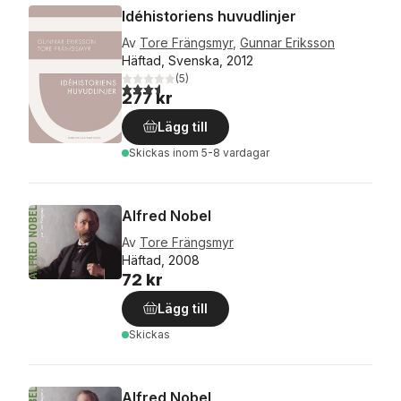
Idéhistoriens huvudlinjer
Av
Tore Frängsmyr
,
Gunnar Eriksson
Häftad, Svenska, 2012
(
5
)
3,6
utav 5 stjärnor. Totalt antal röster:
277 kr
Lägg till
Skickas
inom 5-8 vardagar
Alfred Nobel
Av
Tore Frängsmyr
Häftad, 2008
72 kr
Lägg till
Skickas
Alfred Nobel