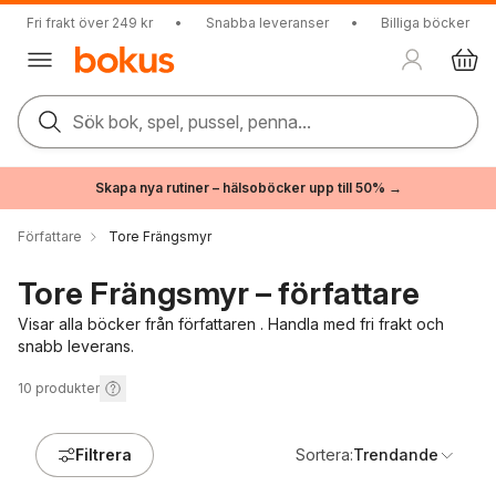
Fri frakt över 249 kr
•
Snabba leveranser
•
Billiga böcker
Sök bok, spel, pussel, penna...
Skapa nya rutiner – hälsoböcker upp till 50% →
Författare
Tore Frängsmyr
Tore Frängsmyr – författare
Visar alla böcker från författaren . Handla med fri frakt och
snabb leverans.
10
produkter
Filtrera
Sortera:
Trendande