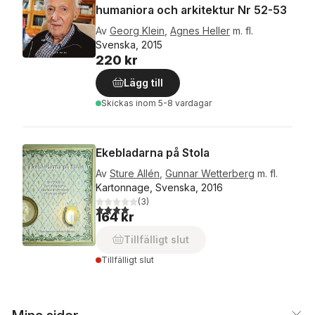
humaniora och arkitektur Nr 52-53
Av
Georg Klein
,
Agnes Heller
m. fl.
Svenska, 2015
220 kr
Lägg till
Skickas
inom 5-8 vardagar
Ekebladarna på Stola
Av
Sture Allén
,
Gunnar Wetterberg
m. fl.
Kartonnage, Svenska, 2016
(
3
)
4,0
utav 5 stjärnor. Totalt antal röster:
164 kr
Tillfälligt slut
Tillfälligt slut