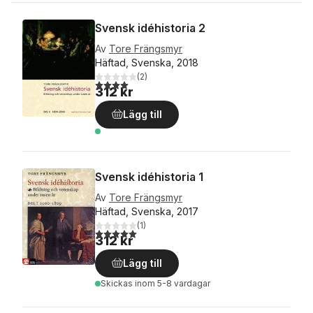
Svensk idéhistoria 2
Av
Tore Frängsmyr
Häftad, Svenska, 2018
(
2
)
4,0
utav 5 stjärnor. Totalt antal röster:
312 kr
Lägg till
Svensk idéhistoria 1
Av
Tore Frängsmyr
Häftad, Svenska, 2017
(
1
)
5,0
utav 5 stjärnor. Totalt antal röster:
312 kr
Lägg till
Skickas
inom 5-8 vardagar