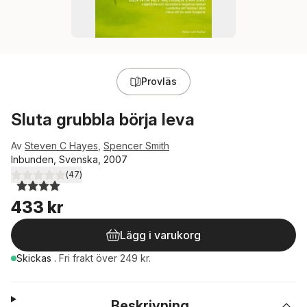
Provläs
Sluta grubbla börja leva
Av
Steven C Hayes
,
Spencer Smith
Inbunden, Svenska, 2007
(
47
)
4,0
utav 5 stjärnor. Totalt antal röster:
433 kr
Lägg i varukorg
Skickas
.
Fri frakt över 249 kr.
Beskrivning