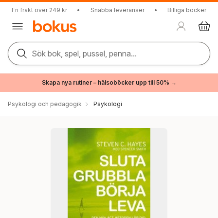
Fri frakt över 249 kr
•
Snabba leveranser
•
Billiga böcker
Sök bok, spel, pussel, penna...
Skapa nya rutiner – hälsoböcker upp till 50% →
Psykologi och pedagogik
Psykologi