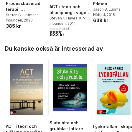
Processbaserad
Edition
ACT i teori och
terapi :
Jason B. Luoma
,
tillämpning : vägen
Steven C. Hayes
Häftad
, 2018
,
färdighetsträning
Stefan G. Hofmann
,
till psykologisk
Steven C Hayes
,
Kirk D.
639 kr
Robyn D. Walser
Steven C. Hayes
Inbunden
, 2023
,
David
för kliniker
Strosahl
Inbunden
,
Kelly G Wilson
, 2014
flexibilitet
385 kr
N. Lorscheid
(
4
)
4,3
utav 5 stjärnor. Totalt antal röster:
633 kr
Hoppa över listan
Du kanske också är intresserad av
Sluta älta och
ACT i teori och
Lyckofällan : skap
grubbla : lättare