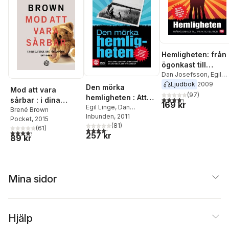
Hemligheten: från
ögonkast till
varaktig relation
Dan Josefsson
,
Egil
Linge
Ljudbok
2009
Den mörka
Mod att vara
(
97
)
hemligheten : Att
4,3
utav 5 stjärnor. Tota
sårbar : i dina
169 kr
lämna det förflutna
Egil Linge
,
Dan
relationer, i ditt
Brené Brown
Josefsson
Inbunden
, 2011
bakom sig och
Pocket
, 2015
föräldraskap, i ditt
(
81
)
skapa ett tryggare
(
61
)
4,2
utav 5 stjärnor. Totalt antal röster:
arbete
4,3
utav 5 stjärnor. Totalt antal röster:
257 kr
89 kr
liv
Mina sidor
Hjälp