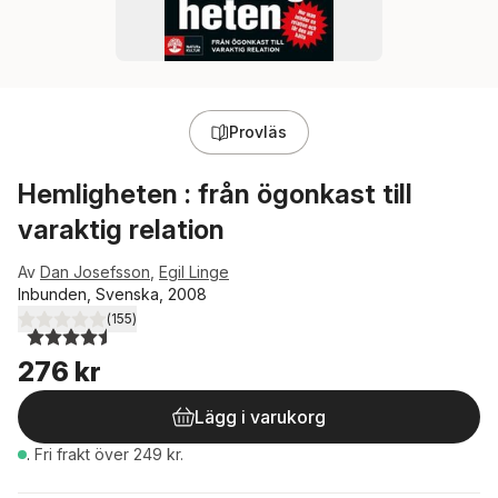
Provläs
Hemligheten : från ögonkast till
varaktig relation
Av
Dan Josefsson
,
Egil Linge
Inbunden, Svenska, 2008
(
155
)
4,5
utav 5 stjärnor. Totalt antal röster:
276 kr
Lägg i varukorg
.
Fri frakt över 249 kr.