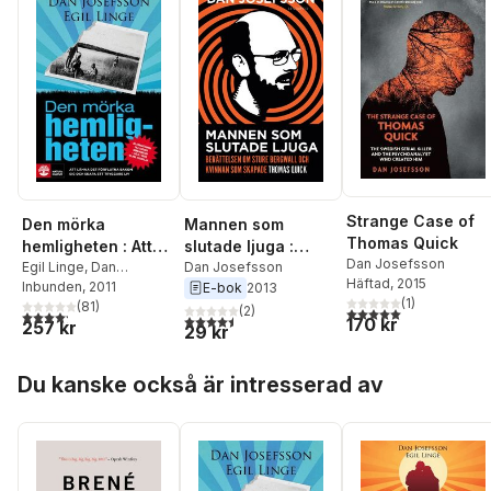
Strange Case of
Mannen som
Den mörka
Thomas Quick
slutade ljuga :
hemligheten : Att
Dan Josefsson
Berättelsen om
Dan Josefsson
lämna det förflutna
Egil Linge
,
Dan
Häftad
, 2015
Josefsson
Inbunden
, 2011
E-bok
2013
Sture Bergwall och
bakom sig och
(
1
)
(
81
)
kvinnan som
(
2
)
skapa ett tryggare
5,0
utav 5 stjärnor. Tota
4,2
utav 5 stjärnor. Totalt antal röster:
4,5
utav 5 stjärnor. Totalt antal röster:
170 kr
257 kr
29 kr
skapade Thomas
liv
Quick
Hoppa över listan
Du kanske också är intresserad av