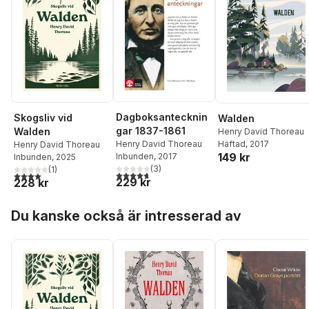
Dagboksantecknin
Skogsliv vid
Walden
gar 1837-1861
Walden
Henry David Thoreau
Häftad
, 2017
Henry David Thoreau
Henry David Thoreau
149 kr
Inbunden
, 2017
Inbunden
, 2025
(
3
)
(
1
)
4,7
utav 5 stjärnor. Totalt antal röster:
4,0
utav 5 stjärnor. Totalt antal röster:
229 kr
228 kr
Hoppa över listan
Du kanske också är intresserad av