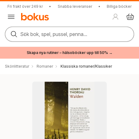
Fri frakt över 249 kr
•
Snabba leveranser
•
Billiga böcker
Sök bok, spel, pussel, penna...
Skapa nya rutiner – hälsoböcker upp till 50% →
Skönlitteratur
Romaner
Klassiska romaner/Klassiker