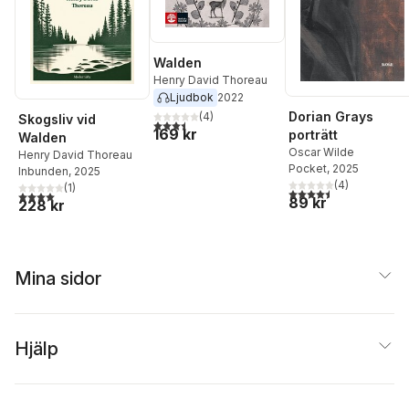
Walden
Henry David Thoreau
Ljudbok
2022
Dorian Grays
(
4
)
Skogsliv vid
3,5
utav 5 stjärnor. Totalt antal röster:
169 kr
porträtt
Walden
Oscar Wilde
Henry David Thoreau
Pocket
, 2025
Inbunden
, 2025
(
4
)
(
1
)
4,5
utav 5 stjärnor. Tota
4,0
utav 5 stjärnor. Totalt antal röster:
89 kr
228 kr
Mina sidor
Hjälp