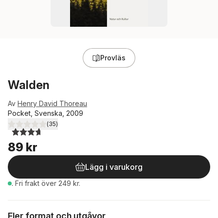
Provläs
Walden
Av
Henry David Thoreau
Pocket, Svenska, 2009
(
35
)
3,7
utav 5 stjärnor. Totalt antal röster:
89 kr
Lägg i varukorg
.
Fri frakt över 249 kr.
Fler format och utgåvor