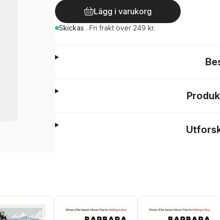
Lägg i varukorg
Skickas
.
Fri frakt över 249 kr.
Be
Produk
Utfors