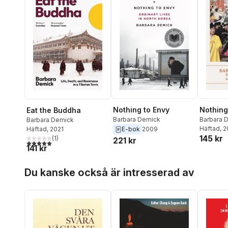
Nothing to Envy
Nothing
Eat the Buddha
Barbara Demick
Barbara 
Barbara Demick
Häftad
, 
Häftad
, 2021
E-bok
2009
145 kr
(
1
)
221 kr
5,0
utav 5 stjärnor. Totalt antal röster:
141 kr
Hoppa över listan
Du kanske också är intresserad av