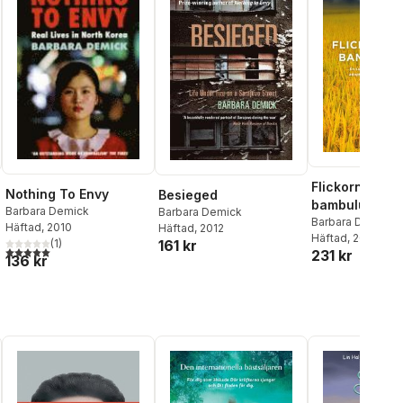
Flickorna från
Nothing To Envy
Besieged
bambulunden 
Barbara Demick
Barbara Demick
sann berättel
Barbara Demick
Häftad
, 2010
Häftad
, 2012
Häftad
, 2027
kidnappning, 
161 kr
(
1
)
5,0
utav 5 stjärnor. Totalt antal röster:
231 kr
och tvillingar
136 kr
skilts åt