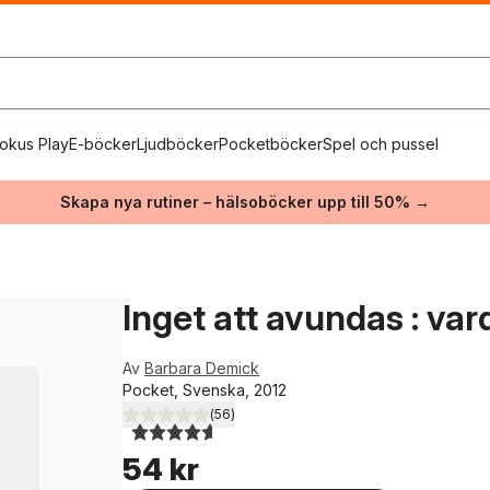
okus Play
E-böcker
Ljudböcker
Pocketböcker
Spel och pussel
Skapa nya rutiner – hälsoböcker upp till 50% →
Inget att avundas : var
Av
Barbara Demick
Pocket, Svenska, 2012
(
56
)
4,6
utav 5 stjärnor. Totalt antal röster:
54 kr