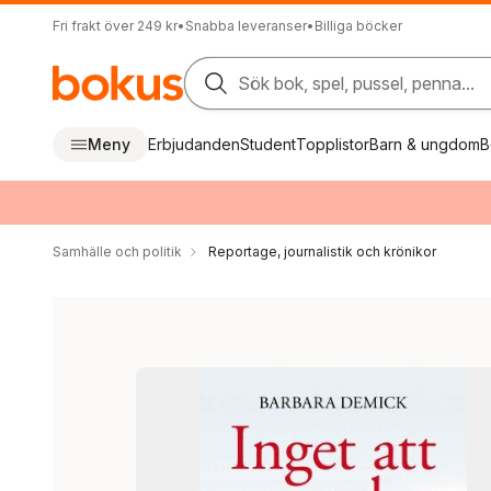
Fri frakt över 249 kr
•
Snabba leveranser
•
Billiga böcker
Sök bok, spel, pussel, penna...
Meny
Erbjudanden
Student
Topplistor
Barn & ungdom
B
Samhälle och politik
Reportage, journalistik och krönikor