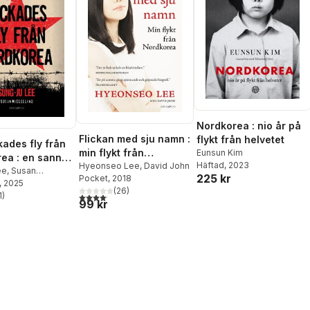
Nordkorea : nio år på
Flickan med sju namn :
flykt från helvetet
kades fly från
min flykt från
Eunsun Kim
ea : en sann
Häftad
, 2023
Nordkorea
Hyeonseo Lee
,
David John
a om mod och
ee
,
Susan
225 kr
Pocket
, 2018
nd
, 2025
nad
(
26
)
1
)
4,1
utav 5 stjärnor. Totalt antal röster:
stjärnor. Totalt antal röster:
99 kr