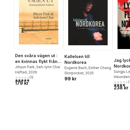
Den svåra vägen ut :
Kallelsen till
Jag lyc
en kvinnas flykt från
Nordkorea
Nordkor
Nordkorea
Jihyun Park
,
Seh-lynn Chai
Eugene Bach
,
Esther Chang
histori
Sungju L
Häftad
, 2026
Storpocket
, 2025
McClella
Inbunden
(
1
)
överlev
99 kr
5,0
utav 5 stjärnor. Totalt antal röster:
(
179 kr
4,0
utav 5 
238 kr