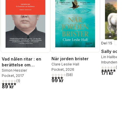
Del 15
Sally och Sig
Lin Hallberg
När jorden brister
Vad nålen ritar : en
Inbunden
, 2017
Clare Leslie Hall
berättelse om
(
10
)
Pocket
, 2026
4,9
utav 5 stjärnor
Nordkorea
Simon Hessler
171 kr
(
58
)
Pocket
, 2017
4,1
utav 5 stjärnor. Totalt antal röster:
99 kr
(
1
)
5,0
utav 5 stjärnor. Totalt antal röster:
89 kr