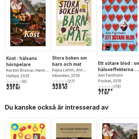
Stora boken om
Kost : hälsans
Ett sötare blod : o
barn och mat
hörnpelare
hälsoeffekterna a
Kajsa Lamm
,
Ann
Kerstin Brismar
,
Henrik
ett sekel med
Ann Fernholm
Fernholm
Inbunden
, 2019
Ennart
Häftad
,
, 2025
Robert Caesar
,
Pocket
, 2015
(
27
)
Amrendra Mishra
(
6
)
,
Valter
socker
4,9
utav 5 stjärnor. Totalt antal röster:
4,3
utav 5 stjärnor. Totalt antal röster:
328 kr
(
74
)
231 kr
Longo
,
Ann Fernholm
,
4,6
utav 5 stjärnor. Tota
71 kr
Stine Störsrud
,
Alicja
Wolk
,
Richard
Hoppa över listan
Tellström
,
Carl Jan
Du kanske också är intresserad av
Granqvist