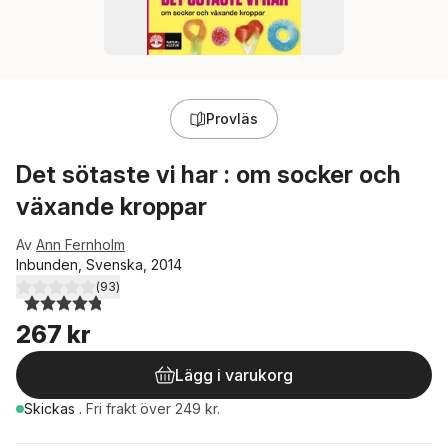
Provläs
Det sötaste vi har : om socker och
växande kroppar
Av
Ann Fernholm
Inbunden, Svenska, 2014
(
93
)
4,8
utav 5 stjärnor. Totalt antal röster:
267 kr
Lägg i varukorg
Skickas
.
Fri frakt över 249 kr.