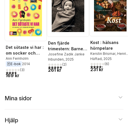
Kost : hälsans
Den fjärde
Det sötaste vi har :
hörnpelare
trimestern: Barnets
om socker och
Kerstin Brismar
,
Henrik
första tid ur ett
Josefine Zadik Janke
växande kroppar
Ann Fernholm
Ennart
Häftad
,
, 2025
Robert Caesar
,
Inbunden
, 2025
evolutionärt
E-bok
2014
Amrendra Mishra
(
6
)
,
Valt
(
2
)
perspektiv
4,3
utav 5 stjärnor. Tota
5,0
utav 5 stjärnor. Totalt antal röster:
231 kr
Longo
,
Ann Fernholm
,
261 kr
(
3
)
3,7
utav 5 stjärnor. Totalt antal röster:
Stine Störsrud
,
Alicja
169 kr
Wolk
,
Richard
Tellström
,
Carl Jan
Granqvist
Mina sidor
Hjälp