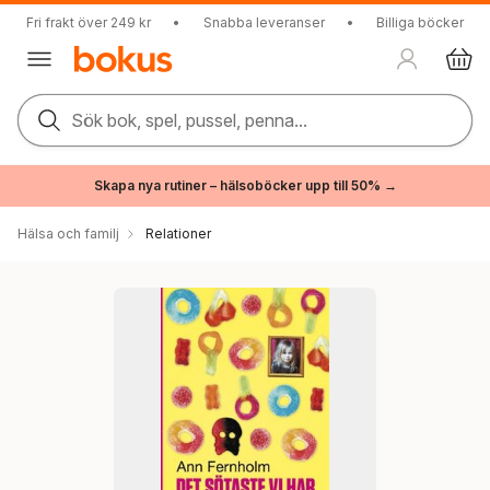
Fri frakt över 249 kr
•
Snabba leveranser
•
Billiga böcker
Sök bok, spel, pussel, penna...
Skapa nya rutiner – hälsoböcker upp till 50% →
Hälsa och familj
Relationer