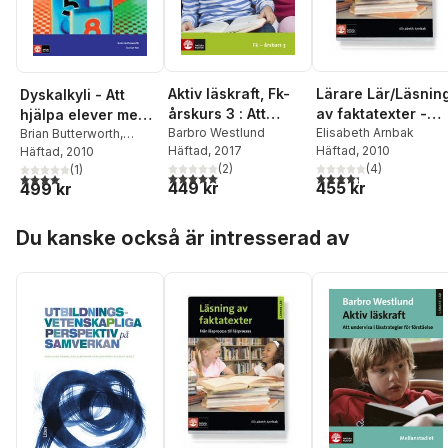
Aktiv läskraft, Fk-
Lärare Lär/Läsnin
Dyskalkyli - Att
årskurs 3 : Att
av faktatexter -
hjälpa elever med
undervisa i
Barbro Westlund
från läsprocess til
Elisabeth Arnbak
specifika
Brian Butterworth
,
Häftad
, 2017
Häftad
, 2010
Dorian Yeo
Häftad
, 2010
lässtrategier för
lärprocess
matematiksvårighet
(
2
)
(
4
)
(
1
)
förståelse
er : Dyskalkyli - Att
5,0
utav 5 stjärnor. Totalt antal röster:
4,3
utav 5 stjärnor. Tota
4,0
utav 5 stjärnor. Totalt antal röster:
449 kr
455 kr
499 kr
hjälpa elever med
specifika
Hoppa över listan
Du kanske också är intresserad av
matematiksvårighet
er