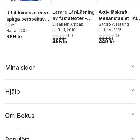
Lärare Lär/Läsning
Aktiv läskraft,
Utbildningsvetensk
av faktatexter -
Mellanstadiet : Att
apliga perspektiv
från läsprocess till
Elisabeth Arnbak
undervisa i
Barbro Westlund
på samverkan
Liber
Häftad
, 2010
Häftad
, 2015
Häftad
, 2022
lärprocess
lässtrategier för
(
4
)
(
2
)
386 kr
förståelse
4,3
utav 5 stjärnor. Totalt antal röster:
4,5
utav 5 stjärnor. Tota
455 kr
449 kr
Mina sidor
Hjälp
Om Bokus
Populärt