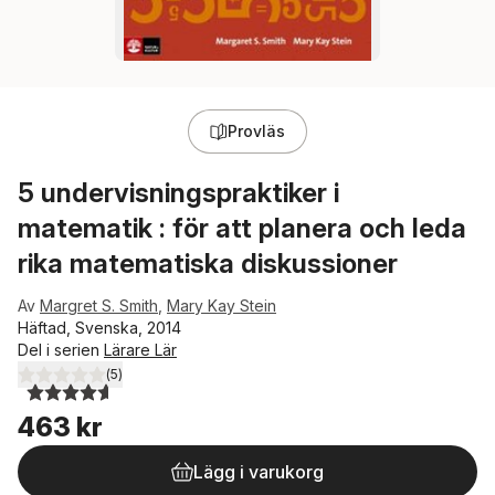
Provläs
5 undervisningspraktiker i
matematik : för att planera och leda
rika matematiska diskussioner
Av
Margret S. Smith
,
Mary Kay Stein
Häftad, Svenska, 2014
Del i serien
Lärare Lär
(
5
)
4,6
utav 5 stjärnor. Totalt antal röster:
463 kr
Lägg i varukorg