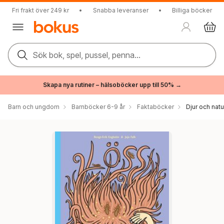
Fri frakt över 249 kr
•
Snabba leveranser
•
Billiga böcker
Sök bok, spel, pussel, penna...
Skapa nya rutiner – hälsoböcker upp till 50% →
Barn och ungdom
Barnböcker 6-9 år
Faktaböcker
Djur och natu