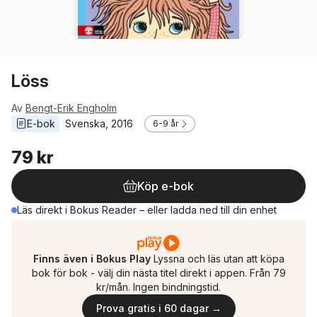
Löss
Av
Bengt-Erik Engholm
E-bok
Svenska
, 
2016
6-9 år
79 kr
Köp e-bok
Läs direkt i Bokus Reader – eller ladda ned till din enhet
Finns även i Bokus Play
Lyssna och läs utan att köpa
bok för bok - välj din nästa titel direkt i appen. Från 79
kr/mån. Ingen bindningstid.
Prova gratis i 60 dagar →