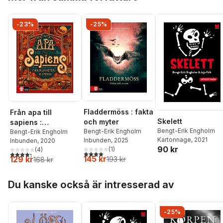
-23%
-25%
Fladdermöss : fakta
Från apa till
Skelett
och myter
sapiens :
Bengt-Erik Engholm
Bengt-Erik Engholm
mänsklighetens
Bengt-Erik Engholm
Kartonnage
, 2021
Inbunden
, 2025
Inbunden
, 2020
historia
90 kr
(
1
)
(
4
)
4,0
utav 5 stjärnor. Totalt antal röster:
4,3
utav 5 stjärnor. Totalt antal röster:
145 kr
129 kr
193 kr
168 kr
Hoppa över listan
Du kanske också är intresserad av
-25%