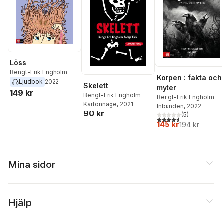
Löss
Bengt-Erik Engholm
Korpen : fakta och
Ljudbok
2022
Skelett
myter
149 kr
Bengt-Erik Engholm
Bengt-Erik Engholm
Kartonnage
, 2021
Inbunden
, 2022
90 kr
(
5
)
4,6
utav 5 stjärnor. Tota
145 kr
194 kr
Mina sidor
Hjälp