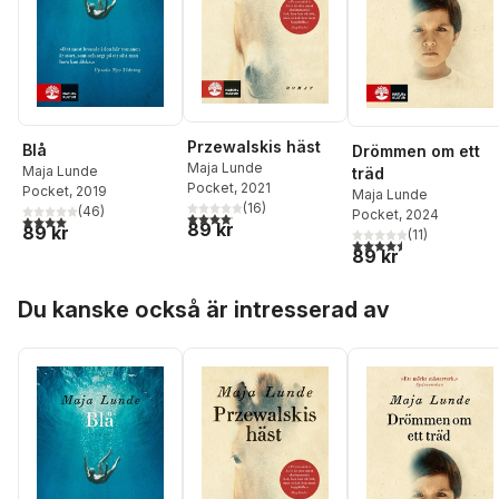
Przewalskis häst
Blå
Drömmen om ett
Maja Lunde
Maja Lunde
träd
Pocket
, 2021
Pocket
, 2019
Maja Lunde
(
16
)
(
46
)
Pocket
, 2024
4,1
utav 5 stjärnor. Totalt antal röster:
4,0
utav 5 stjärnor. Totalt antal röster:
89 kr
89 kr
(
11
)
4,5
utav 5 stjärnor. Tota
89 kr
Hoppa över listan
Du kanske också är intresserad av