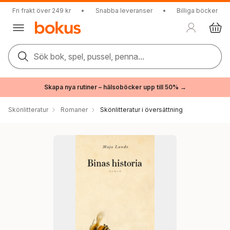
Fri frakt över 249 kr
•
Snabba leveranser
•
Billiga böcker
Sök bok, spel, pussel, penna...
Skapa nya rutiner – hälsoböcker upp till 50% →
Skönlitteratur
Romaner
Skönlitteratur i översättning