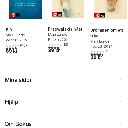
Przewalskis häst
Blå
Drömmen om ett
Maja Lunde
Maja Lunde
träd
Pocket
, 2021
Pocket
, 2019
Maja Lunde
(
16
)
(
46
)
Pocket
, 2024
4,1
utav 5 stjärnor. Totalt antal röster:
4,0
utav 5 stjärnor. Totalt antal röster:
89 kr
89 kr
(
11
)
4,5
utav 5 stjärnor. Tota
89 kr
Mina sidor
Hjälp
Om Bokus