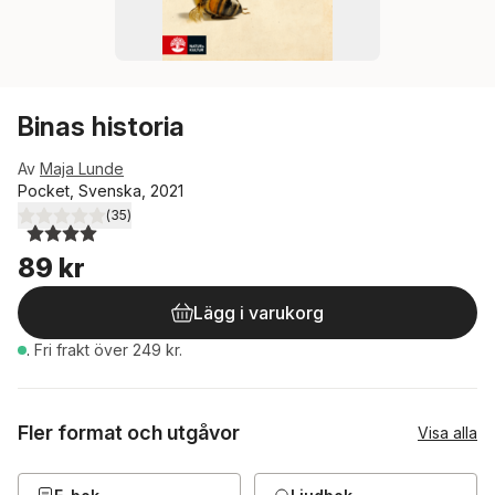
Binas historia
Av
Maja Lunde
Pocket, Svenska, 2021
(
35
)
4,0
utav 5 stjärnor. Totalt antal röster:
89 kr
Lägg i varukorg
.
Fri frakt över 249 kr.
Fler format och utgåvor
Visa alla