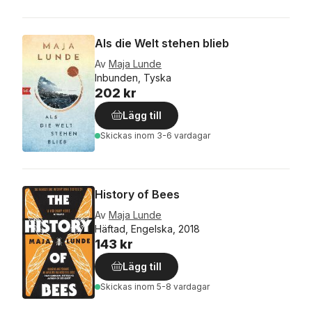
Als die Welt stehen blieb
Av
Maja Lunde
Inbunden, Tyska
202 kr
Lägg till
Skickas
inom 3-6 vardagar
History of Bees
Av
Maja Lunde
Häftad, Engelska, 2018
143 kr
Lägg till
Skickas
inom 5-8 vardagar