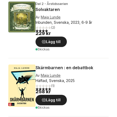
Del 2 - Årstidsserien
Solvaktaren
Av
Maja Lunde
Inbunden, Svenska, 2023, 6-9 år
(
2
)
4,0
utav 5 stjärnor. Totalt antal röster:
229 kr
Lägg till
Skickas
Skärmbarnen : en debattbok
Av
Maja Lunde
Häftad, Svenska, 2025
(
1
)
5,0
utav 5 stjärnor. Totalt antal röster:
258 kr
Lägg till
Skickas