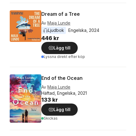
Dream of a Tree
Av
Maja Lunde
Ljudbok
Engelska
, 
2024
446 kr
Lägg till
Lyssna direkt efter köp
End of the Ocean
Av
Maja Lunde
Häftad, Engelska, 2021
133 kr
Lägg till
Skickas