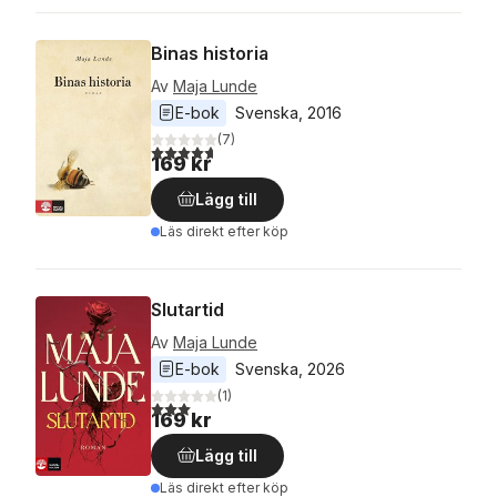
Binas historia
Av
Maja Lunde
E-bok
Svenska
, 
2016
(
7
)
4,7
utav 5 stjärnor. Totalt antal röster:
169 kr
Lägg till
Läs direkt efter köp
Slutartid
Av
Maja Lunde
E-bok
Svenska
, 
2026
(
1
)
3,0
utav 5 stjärnor. Totalt antal röster:
169 kr
Lägg till
Läs direkt efter köp