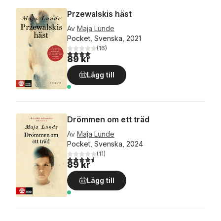
Przewalskis häst
Av
Maja Lunde
Pocket, Svenska, 2021
(
16
)
4,1
utav 5 stjärnor. Totalt antal röster:
89 kr
Lägg till
Drömmen om ett träd
Av
Maja Lunde
Pocket, Svenska, 2024
(
11
)
4,5
utav 5 stjärnor. Totalt antal röster:
89 kr
Lägg till