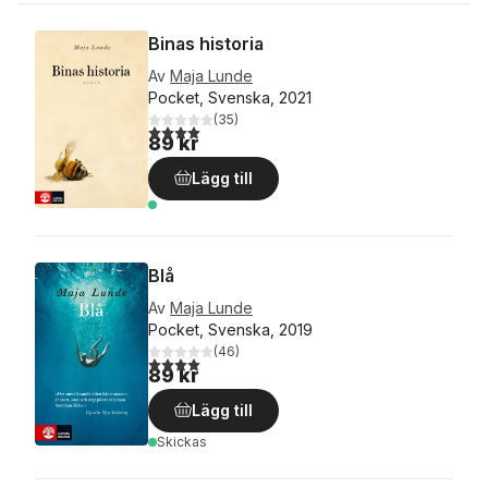
Binas historia
Av
Maja Lunde
Pocket, Svenska, 2021
(
35
)
4,0
utav 5 stjärnor. Totalt antal röster:
89 kr
Lägg till
Blå
Av
Maja Lunde
Pocket, Svenska, 2019
(
46
)
4,0
utav 5 stjärnor. Totalt antal röster:
89 kr
Lägg till
Skickas