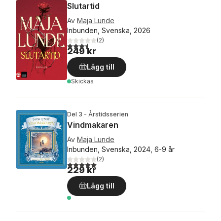
Slutartid
Av
Maja Lunde
Inbunden, Svenska, 2026
(
2
)
3,5
utav 5 stjärnor. Totalt antal röster:
249 kr
Lägg till
Skickas
Del 3 - Årstidsserien
Vindmakaren
Av
Maja Lunde
Inbunden, Svenska, 2024, 6-9 år
(
2
)
5,0
utav 5 stjärnor. Totalt antal röster:
229 kr
Lägg till