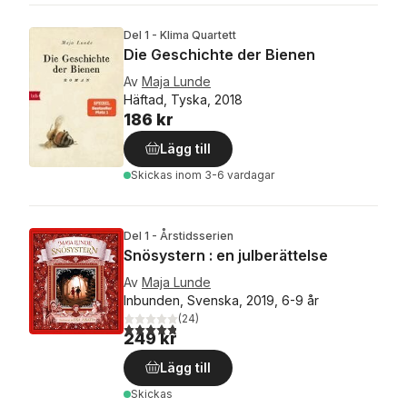
Del 1 - Klima Quartett
Die Geschichte der Bienen
Av
Maja Lunde
Häftad, Tyska, 2018
186 kr
Lägg till
Skickas
inom 3-6 vardagar
Del 1 - Årstidsserien
Snösystern : en julberättelse
Av
Maja Lunde
Inbunden, Svenska, 2019, 6-9 år
(
24
)
4,8
utav 5 stjärnor. Totalt antal röster:
249 kr
Lägg till
Skickas