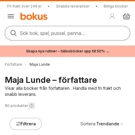
Fri frakt över 249 kr
•
Snabba leveranser
•
Billiga böcker
Sök bok, spel, pussel, penna...
Skapa nya rutiner – hälsoböcker upp till 50% →
Författare
Maja Lunde
Maja Lunde – författare
Visar alla böcker från författaren . Handla med fri frakt och
snabb leverans.
80
produkter
Filtrera
Sortera:
Trendande