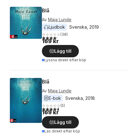
Blå
Av
Maja Lunde
Ljudbok
Svenska
, 
2019
(
38
)
4,2
utav 5 stjärnor. Totalt antal röster:
169 kr
Lägg till
Lyssna direkt efter köp
Blå
Av
Maja Lunde
E-bok
Svenska
, 
2018
(
5
)
4,6
utav 5 stjärnor. Totalt antal röster:
169 kr
Lägg till
Läs direkt efter köp