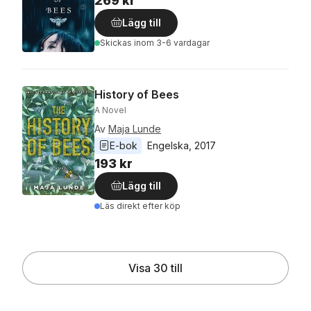
269 kr
Lägg till
Skickas
inom 3-6 vardagar
History of Bees
A Novel
Av
Maja Lunde
E-bok
Engelska
, 
2017
193 kr
Lägg till
Läs direkt efter köp
Visa 30 till