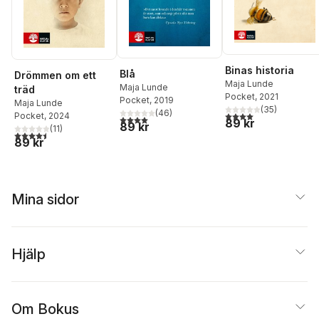
Binas historia
Blå
Drömmen om ett
Maja Lunde
Maja Lunde
träd
Pocket
, 2021
Pocket
, 2019
Maja Lunde
(
35
)
(
46
)
4,0
utav 5 stjärnor. Tota
Pocket
, 2024
4,0
utav 5 stjärnor. Totalt antal röster:
89 kr
89 kr
(
11
)
4,5
utav 5 stjärnor. Totalt antal röster:
89 kr
Mina sidor
Hjälp
Om Bokus