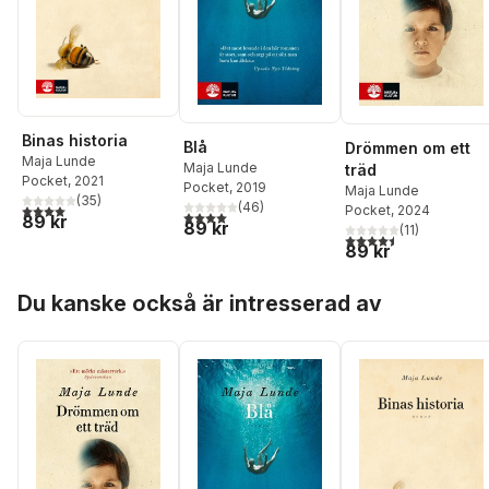
Binas historia
Blå
Drömmen om ett
Maja Lunde
Maja Lunde
träd
Pocket
, 2021
Pocket
, 2019
Maja Lunde
(
35
)
(
46
)
4,0
utav 5 stjärnor. Totalt antal röster:
Pocket
, 2024
4,0
utav 5 stjärnor. Totalt antal röster:
89 kr
89 kr
(
11
)
4,5
utav 5 stjärnor. Tota
89 kr
Hoppa över listan
Du kanske också är intresserad av