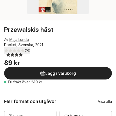
Przewalskis häst
Av
Maja Lunde
Pocket, Svenska, 2021
(
16
)
4,1
utav 5 stjärnor. Totalt antal röster:
89 kr
Lägg i varukorg
.
Fri frakt över 249 kr.
Fler format och utgåvor
Visa alla