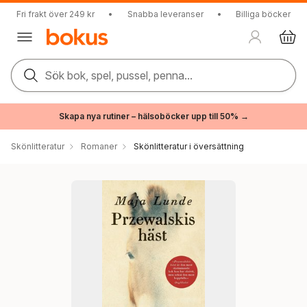
Fri frakt över 249 kr
•
Snabba leveranser
•
Billiga böcker
Sök bok, spel, pussel, penna...
Skapa nya rutiner – hälsoböcker upp till 50% →
Skönlitteratur
Romaner
Skönlitteratur i översättning