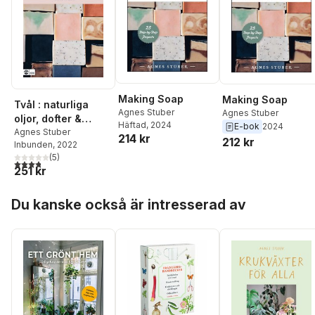
Making Soap
Making Soap
Tvål : naturliga
Agnes Stuber
Agnes Stuber
oljor, dofter &
Häftad
, 2024
E-bok
2024
färger
Agnes Stuber
214 kr
212 kr
Inbunden
, 2022
(
5
)
3,8
utav 5 stjärnor. Totalt antal röster:
251 kr
Hoppa över listan
Du kanske också är intresserad av