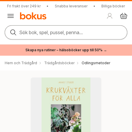
Fri frakt över 249 kr
•
Snabba leveranser
•
Billiga böcker
Sök bok, spel, pussel, penna...
Skapa nya rutiner – hälsoböcker upp till 50% →
Hem och Trädgård
Trädgårdsböcker
Odlingsmetoder