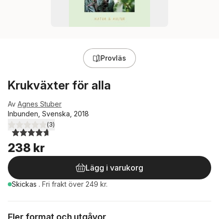
Provläs
Krukväxter för alla
Av
Agnes Stuber
Inbunden, Svenska, 2018
(
3
)
4,7
utav 5 stjärnor. Totalt antal röster:
238 kr
Lägg i varukorg
Skickas
.
Fri frakt över 249 kr.
Fler format och utgåvor