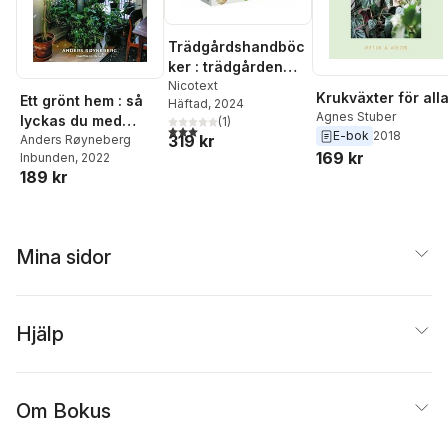
Trädgårdshandböc
ker : trädgården
året runt,
Nicotext
Krukväxter för all
Ett grönt hem : så
Häftad
, 2024
fönsterodling,
Agnes Stuber
lyckas du med
(
1
)
krukväxter och
3,0
utav 5 stjärnor. Totalt antal röster:
E-bok
2018
319 kr
krukväxter
Anders Røyneberg
sticklingar, odla
169 kr
Inbunden
, 2022
ätbart
189 kr
Mina sidor
Hjälp
Om Bokus