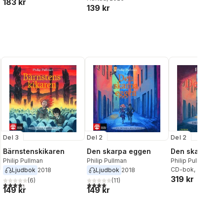
183 kr
Amber Spygla
139 kr
Del 3
Del 2
Del 2
Bärnstenskikaren
Den skarpa eggen
Den skarpa e
Philip Pullman
Philip Pullman
Philip Pullman
CD-bok
, 2018
Ljudbok
2018
Ljudbok
2018
319 kr
(
6
)
(
11
)
4,3
utav 5 stjärnor. Totalt antal röster:
4,0
utav 5 stjärnor. Totalt antal röster:
149 kr
149 kr