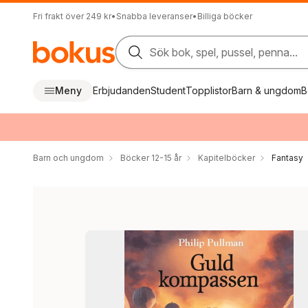
Fri frakt över 249 kr
•
Snabba leveranser
•
Billiga böcker
Sök bok, spel, pussel, penna...
Meny
Erbjudanden
Student
Topplistor
Barn & ungdom
B
Barn och ungdom
Böcker 12-15 år
Kapitelböcker
Fantasy