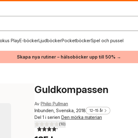
okus Play
E-böcker
Ljudböcker
Pocketböcker
Spel och pussel
Skapa nya rutiner – hälsoböcker upp till 50% →
Guldkompassen
Av
Philip Pullman
Inbunden, Svenska, 2018
12-15 år
Del 1 i serien
Den mörka materian
(
10
)
4,2
utav 5 stjärnor. Totalt antal röster: