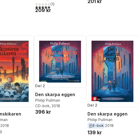
201 kr
(
1
)
5,0
utav 5 stjärnor. Totalt antal röster:
209 kr
Del 2
Den skarpa eggen
Philip Pullman
Del 2
CD-bok
, 2018
396 kr
nskikaren
Den skarpa eggen
llman
Philip Pullman
2018
E-bok
2018
139 kr
1
)
stjärnor. Totalt antal röster: