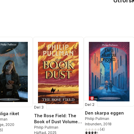
Utfors
Del 2
Del 3
Den skarpa eggen
liga riket
The Rose Field: The
Philip Pullman
llman
Book of Dust Volume
Inbunden
, 2018
ge
, 2020
Three
Philip Pullman
(
4
)
6
)
4,3
utav 5 stjärnor. Totalt ant
stjärnor. Totalt antal röster:
Häftad
, 2025