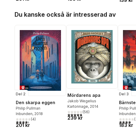
139 kr
Hoppa över listan
Du kanske också är intresserad av
Del 2
Del 3
Mördarens apa
Jakob Wegelius
Den skarpa eggen
Bärnste
Kartonnage
, 2014
Philip Pullman
Philip Pu
(
56
)
Inbunden
, 2018
Inbunden
4,8
utav 5 stjärnor. Totalt antal röster:
239 kr
(
4
)
(
4,3
utav 5 stjärnor. Totalt antal röster:
4,0
utav 5 
201 kr
183 kr