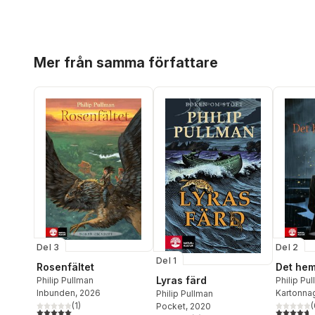
Hoppa över listan
Mer från samma författare
Del 3
Del 2
Del 1
Rosenfältet
Det hem
Lyras färd
Philip Pullman
Philip Pu
Inbunden
, 2026
Kartonna
Philip Pullman
(
1
)
(
Pocket
, 2020
5,0
utav 5 stjärnor. Totalt antal röster:
4,7
utav 5 