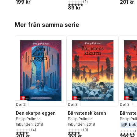
199 kr
201 kr
(
2
)
5,0
utav 5 stjärnor. Totalt antal röster:
89 kr
Hoppa över listan
Mer från samma serie
Del 2
Del 3
Del 3
Den skarpa eggen
Bärnstenskikaren
Bärnste
Philip Pullman
Philip Pullman
Philip Pu
Inbunden
, 2018
Inbunden
, 2018
E-bok
(
4
)
(
3
)
(
4,3
utav 5 stjärnor. Totalt antal röster:
4,0
utav 5 stjärnor. Totalt antal röster:
5,0
utav 5 
201 kr
183 kr