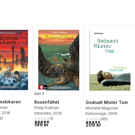
Del 3
nskikaren
Rosenfältet
Godnatt Mister Tom
llman
Philip Pullman
Michelle Magorian
, 2018
Inbunden
, 2026
Kartonnage
, 2009
3
)
(
1
)
(
65
)
stjärnor. Totalt antal röster:
5,0
utav 5 stjärnor. Totalt antal röster:
4,8
utav 5 stjärnor. Totalt ant
199 kr
209 kr