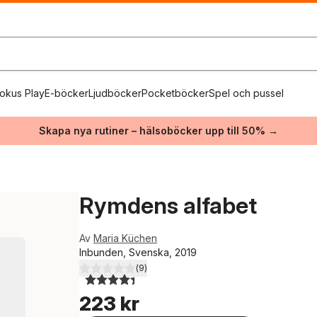
okus Play
E-böcker
Ljudböcker
Pocketböcker
Spel och pussel
Skapa nya rutiner – hälsoböcker upp till 50% →
Rymdens alfabet
Av
Maria Küchen
Inbunden, Svenska, 2019
(
9
)
4,4
utav 5 stjärnor. Totalt antal röster:
223 kr