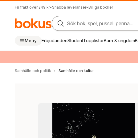
Fri frakt över 249 kr
•
Snabba leveranser
•
Billiga böcker
Sök bok, spel, pussel, penna...
Meny
Erbjudanden
Student
Topplistor
Barn & ungdom
B
Samhälle och politik
Samhälle och kultur