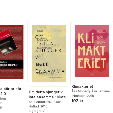
Klimakteriet
va börjar här :
Åsa Moberg
,
Åsa Beckman
,
Om detta sjunger vi
 2.0
Agnes Wold
Inbunden
, 2019
,
Gudrun
inte ensamma : Dikter
chen
192 kr
Schyman
,
Astrid Assefa
,
till samtiden och
Sara Abdollahi
,
Seluah
2010
Annika Lantz
,
Kerstin
Alsaati
Häftad
,
, 2016
Johannes Anyuru
,
världen
1
)
Brunnberg
,
Sara Kadefors
,
stjärnor. Totalt antal röster:
Arazo Arif
(
4
,
)
Helena Boberg
,
4,0
utav 5 stjärnor. Totalt antal röster: