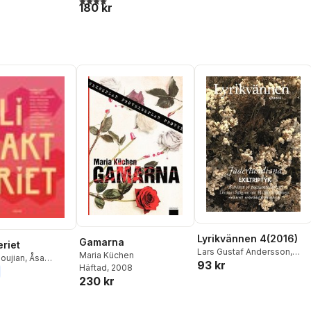
Maria Küchen
,
Azar
180 kr
Karin Brygger
,
Kjell
Mahloujian
,
Unni Drougge
,
Espmark
,
Athena
Gunilla Pontén
Farrokhzad
,
Hanna
Hallgren
,
Bob Hansson
,
Åsa
Maria Kraft
,
Maria Kuchen
,
Anna Liv Lidström
,
Jörgen
Lind
,
Kristian Lundberg
,
Jasim Mohamed
,
Iman
Mohammed
Lyrikvännen 4(2016)
Gamarna
eriet
Lars Gustaf Andersson
,
Maria Küchen
oujian
,
Åsa
93 kr
Amelie Björck
,
Hanne
Häftad
, 2008
,
Åsa Moberg
,
Bramness
,
Per Engström
,
230 kr
sefa
,
Kerstin
Arne Johnsson
,
Maria
g
,
Unni Drougge
,
Küchen
,
Agnes Lidbeck
,
efors
,
Maria