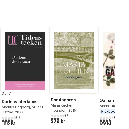
Lind
,
Ida Anders
Hellström
,
Maria Küchen
,
Friederike Mayröcker
,
Wrangborg
,
Charl
Erik Löfvendahl
,
Karin
Fargo Nissim Tbakhi
,
Qvandt
,
Helena 
Nykvist
,
Tina K Persson
,
Hanna Riisager
,
Sanna
Petra Mölstad
,
Pä
Niklas Rådström
,
Steve
Samuelsson
,
Henrik Sahl
Sem-Sandberg
,
Kaj
Johansson
,
Niklas
Schueler
,
Martin Tunström
,
Söderberg
Katarina von Bredow
,
Lena
Wibroe
Del 7
Söndagarna
Gamarna
Dödens återkomst
Maria Küchen
Maria Küchen
Markus Hagberg
,
Mikael
Inbunden
, 2015
E-bok
Kurkiala
Häftad
, 2022
,
Maria Küchen
,
Lars
(
2
)
Björklund
(
1
,
)
Camilla Lif
,
Lyra
(
1
)
3,0
utav 5 stjärnor. Totalt antal röster:
4,0
utav 5 stjärnor. Totalt antal röster:
4,0
utav 5 stjärnor
279 kr
196 kr
99 kr
Ekström Lindbäck
,
Kristina
Helgesson Kjellin
,
Andreas