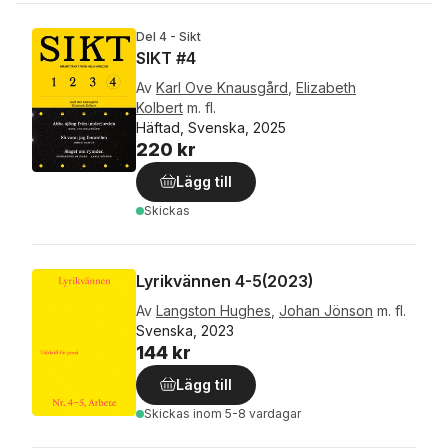
Del 4 - Sikt
SIKT #4
Av
Karl Ove Knausgård
,
Elizabeth
Kolbert
m. fl.
Häftad, Svenska, 2025
220 kr
Lägg till
Skickas
Lyrikvännen 4-5(2023)
Av
Langston Hughes
,
Johan Jönson
m. fl.
Svenska, 2023
144 kr
Lägg till
Skickas
inom 5-8 vardagar