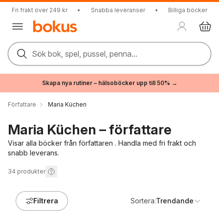
Fri frakt över 249 kr
•
Snabba leveranser
•
Billiga böcker
Sök bok, spel, pussel, penna...
Skapa nya rutiner – hälsoböcker upp till 50% →
Författare
Maria Küchen
Maria Küchen – författare
Visar alla böcker från författaren . Handla med fri frakt och
snabb leverans.
34
produkter
Filtrera
Sortera:
Trendande