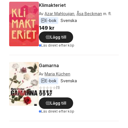
Klimakteriet
Av
Azar Mahloujian
,
Åsa Beckman
m. fl.
E-bok
Svenska
149 kr
Lägg till
Läs direkt efter köp
Gamarna
Av
Maria Küchen
E-bok
Svenska
(
1
)
4,0
utav 5 stjärnor. Totalt antal röster:
99 kr
Lägg till
Läs direkt efter köp