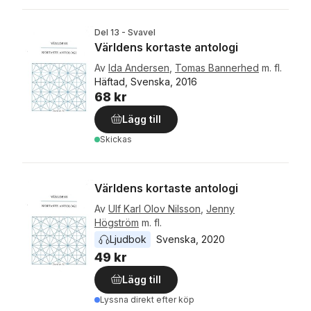
Del 13 - Svavel
Världens kortaste antologi
Av
Ida Andersen
,
Tomas Bannerhed
m. fl.
Häftad, Svenska, 2016
68 kr
Lägg till
Skickas
Världens kortaste antologi
Av
Ulf Karl Olov Nilsson
,
Jenny
Högström
m. fl.
Ljudbok
Svenska
, 
2020
49 kr
Lägg till
Lyssna direkt efter köp