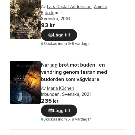
Av
Lars Gustaf Andersson
,
Amelie
Björck
m. fl.
Svenska, 2016
93 kr
Lägg till
Skickas
inom 5-8 vardagar
När jag bröt mot buden : en
vandring genom fastan med
budorden som vägvisare
Av
Maria Küchen
Inbunden, Svenska, 2021
235 kr
Lägg till
Skickas
inom 5-8 vardagar