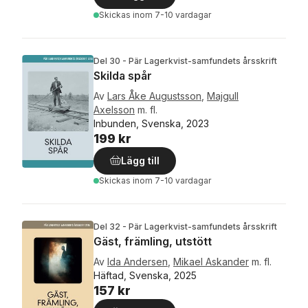
Skickas
inom 7-10 vardagar
Del 30 - Pär Lagerkvist-samfundets årsskrift
Skilda spår
Av
Lars Åke Augustsson
,
Majgull
Axelsson
m. fl.
Inbunden, Svenska, 2023
199 kr
Lägg till
Skickas
inom 7-10 vardagar
Del 32 - Pär Lagerkvist-samfundets årsskrift
Gäst, främling, utstött
Av
Ida Andersen
,
Mikael Askander
m. fl.
Häftad, Svenska, 2025
157 kr