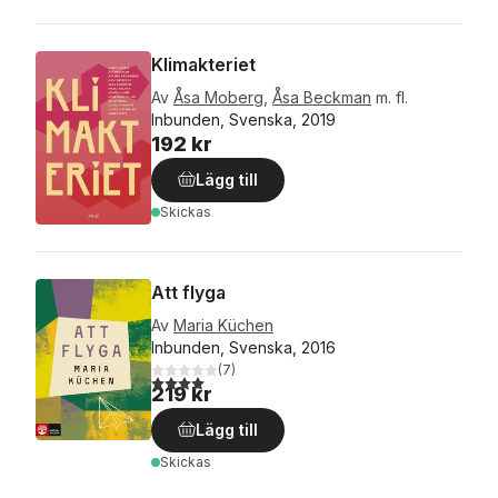
Klimakteriet
Av
Åsa Moberg
,
Åsa Beckman
m. fl.
Inbunden, Svenska, 2019
192 kr
Lägg till
Skickas
Att flyga
Av
Maria Küchen
Inbunden, Svenska, 2016
(
7
)
4,0
utav 5 stjärnor. Totalt antal röster:
219 kr
Lägg till
Skickas