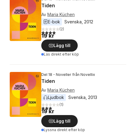
Tiden
Av
Maria Küchen
E-bok
Svenska
, 
2012
(
2
)
4,0
utav 5 stjärnor. Totalt antal röster:
19 kr
Lägg till
Läs direkt efter köp
Del 18 - Noveller från Novellix
Tiden
Av
Maria Küchen
Ljudbok
Svenska
, 
2013
(
1
)
3,0
utav 5 stjärnor. Totalt antal röster:
19 kr
Lägg till
Lyssna direkt efter köp