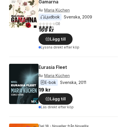
Gamarna
Av
Maria Küchen
Ljudbok
Svenska
, 
2009
(
3
)
4,3
utav 5 stjärnor. Totalt antal röster:
169 kr
Lägg till
Lyssna direkt efter köp
Eurasia Fleet
Av
Maria Küchen
E-bok
Svenska
, 
2011
19 kr
Lägg till
Läs direkt efter köp
Del 18 - Noveller från Novellix