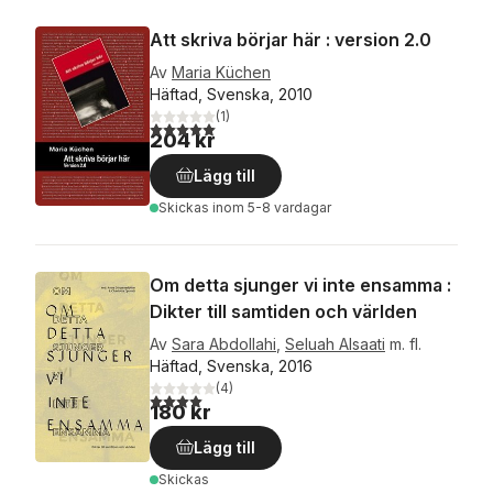
Att skriva börjar här : version 2.0
Av
Maria Küchen
Häftad, Svenska, 2010
(
1
)
5,0
utav 5 stjärnor. Totalt antal röster:
204 kr
Lägg till
Skickas
inom 5-8 vardagar
Om detta sjunger vi inte ensamma :
Dikter till samtiden och världen
Av
Sara Abdollahi
,
Seluah Alsaati
m. fl.
Häftad, Svenska, 2016
(
4
)
4,0
utav 5 stjärnor. Totalt antal röster:
180 kr
Lägg till
Skickas