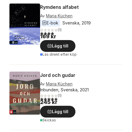
Rymdens alfabet
Av
Maria Küchen
E-bok
Svenska
, 
2019
(
1
)
4,0
utav 5 stjärnor. Totalt antal röster:
169 kr
Lägg till
Läs direkt efter köp
Jord och gudar
Av
Maria Küchen
Inbunden, Svenska, 2021
(
1
)
5,0
utav 5 stjärnor. Totalt antal röster:
245 kr
Lägg till
Skickas