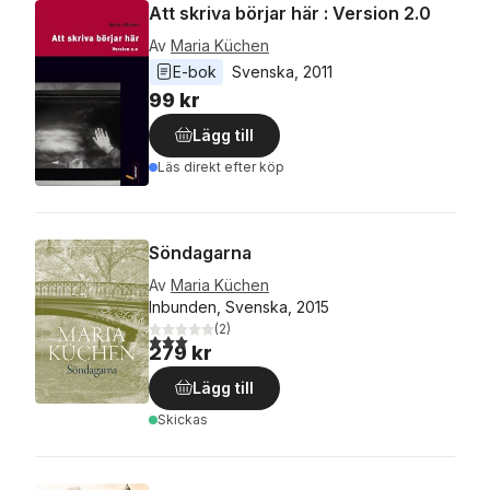
Att skriva börjar här : Version 2.0
Av
Maria Küchen
E-bok
Svenska
, 
2011
99 kr
Lägg till
Läs direkt efter köp
Söndagarna
Av
Maria Küchen
Inbunden, Svenska, 2015
(
2
)
3,0
utav 5 stjärnor. Totalt antal röster:
279 kr
Lägg till
Skickas