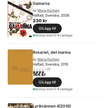
Gamarna
Av
Maria Küchen
Häftad, Svenska, 2008
230 kr
Lägg till
Skickas
inom 5-8 vardagar
Rosariet, det marina
Av
Maria Küchen
Häftad, Svenska, 2015
(
1
)
4,0
utav 5 stjärnor. Totalt antal röster:
164 kr
Lägg till
Skickas
inom 5-8 vardagar
Lyrikvännen 4(2016)