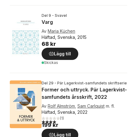
Del 9 - Svavel
Varg
Av
Maria Küchen
Häftad, Svenska, 2015
68 kr
Lägg till
Skickas
Del 29 - Pär Lagerkvist-samfundets skriftserie
Former och uttryck. Pär Lagerkvist-
samfundets årsskrift, 2022
Av
Rolf Almström
,
Sam Carlquist
m. fl.
Häftad, Svenska, 2022
(
1
)
4,0
utav 5 stjärnor. Totalt antal röster:
199 kr
Lägg till