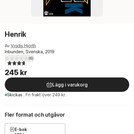
Henrik
Av
Vigdis Hjorth
Inbunden, Svenska, 2019
(
6
)
3,7
utav 5 stjärnor. Totalt antal röster:
245 kr
Lägg i varukorg
Skickas
.
Fri frakt över 249 kr.
Fler format och utgåvor
E-bok