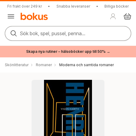
Fri frakt över 249 kr
•
Snabba leveranser
•
Billiga böcker
Sök bok, spel, pussel, penna...
Skapa nya rutiner – hälsoböcker upp till 50% →
Skönlitteratur
Romaner
Moderna och samtida romaner