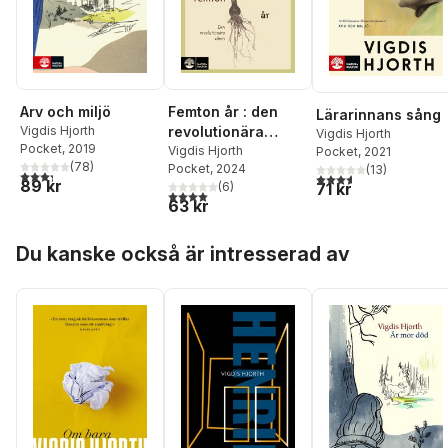
Arv och miljö
Femton år : den
Lärarinnans sång
Vigdis Hjorth
revolutionära
Vigdis Hjorth
Pocket
, 2019
våren
Vigdis Hjorth
Pocket
, 2021
(
78
)
Pocket
, 2024
(
13
)
3,3
utav 5 stjärnor. Totalt antal röster:
3,6
utav 5 stjärnor. Tota
89 kr
71 kr
(
6
)
4,0
utav 5 stjärnor. Totalt antal röster:
63 kr
Hoppa över listan
Du kanske också är intresserad av