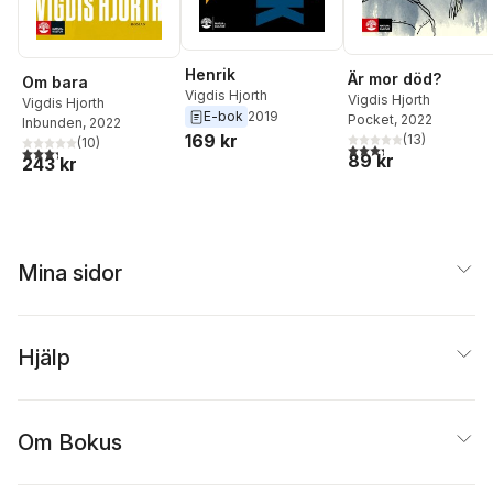
Henrik
Är mor död?
Om bara
Vigdis Hjorth
Vigdis Hjorth
Vigdis Hjorth
E-bok
2019
Pocket
, 2022
Inbunden
, 2022
169 kr
(
13
)
(
10
)
3,3
utav 5 stjärnor. Tota
3,3
utav 5 stjärnor. Totalt antal röster:
89 kr
243 kr
Mina sidor
Hjälp
Om Bokus