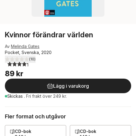
Kvinnor förändrar världen
Av
Melinda Gates
Pocket, Svenska, 2020
(
10
)
4,3
utav 5 stjärnor. Totalt antal röster:
89 kr
Lägg i varukorg
Skickas
.
Fri frakt över 249 kr.
Fler format och utgåvor
CD-bok
CD-bok