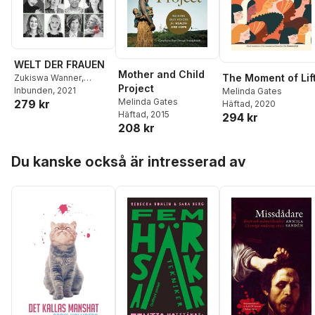
WELT DER FRAUEN
Mother and Child
The Moment of Lif
Zukiswa Wanner
,
Project
Jennifer Clement
Inbunden
, 2021
,
Melinda Gates
Melinda Gates
279 kr
Bineta Diop
,
Petra
Häftad
, 2020
Häftad
, 2015
294 kr
Gerster
,
Ferda Ataman
,
208 kr
Sibel Kekilli
,
Monika
Staab
,
Lucia Ixchíu
,
Hoppa över listan
Stevie Schmiedel
,
Du kanske också är intresserad av
Georgine Kellermann
,
Ria Boss
,
Düzen
Tekkal
,
Melinda Gates
,
Kristina Lunz
,
Achinoam
Nini
,
Carola Lentz
,
Jutta
Allmendinger
,
Margot
Wallström
,
Audrey
Azoulay
,
Julia Leeb
,
Michelle Müntefering