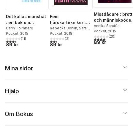
Missdådare : brott
Det kallas manshat
Fem
och människoöde
: en bok om
härskartekniker :
i Sverige omkring
Annika Sandén
feminism
Carin Holmberg
Femtio
Rebecka Bohlin
,
Sara
Pocket
, 2015
1600
Pocket
, 2015
Berg
Pocket
, 2018
motståndsstrategie
(
20
)
4,1
utav 5 stjärnor. Total
(
11
)
(
3
)
r
3,5
utav 5 stjärnor. Totalt antal röster:
2,3
utav 5 stjärnor. Totalt antal röster:
89 kr
89 kr
89 kr
Mina sidor
Hjälp
Om Bokus