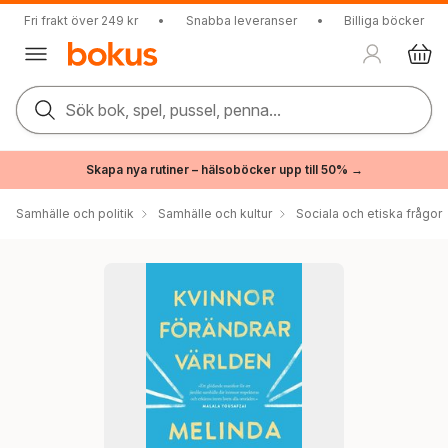
Fri frakt över 249 kr
•
Snabba leveranser
•
Billiga böcker
Sök bok, spel, pussel, penna...
Skapa nya rutiner – hälsoböcker upp till 50% →
Samhälle och politik
Samhälle och kultur
Sociala och etiska frågor