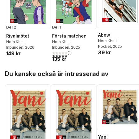
Del 2
Del 1
Abow
Rivalmötet
Första matchen
Nora Khalil
Nora Khalil
Nora Khalil
Pocket
, 2025
Inbunden
, 2026
Inbunden
, 2025
89 kr
149 kr
(
1
)
5,0
utav 5 stjärnor. Totalt antal röster:
135 kr
Hoppa över listan
Du kanske också är intresserad av
Yani