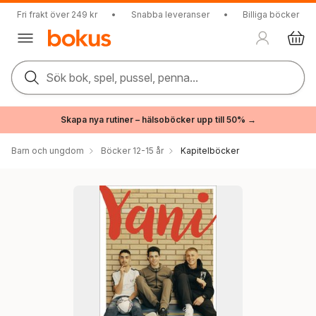
Fri frakt över 249 kr
•
Snabba leveranser
•
Billiga böcker
Sök bok, spel, pussel, penna...
Skapa nya rutiner – hälsoböcker upp till 50% →
Barn och ungdom
Böcker 12-15 år
Kapitelböcker