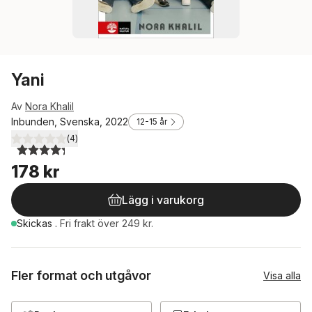
Yani
Av
Nora Khalil
Inbunden, Svenska, 2022
12-15 år
(
4
)
4,3
utav 5 stjärnor. Totalt antal röster:
178 kr
Lägg i varukorg
Skickas
.
Fri frakt över 249 kr.
Fler format och utgåvor
Visa alla