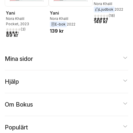
Nora Khalil
Ljudbok
2022
Yani
Yani
(
18
)
4,7
utav 5 stjärnor. Tota
Nora Khalil
Nora Khalil
149 kr
Pocket
, 2023
E-bok
2022
(
3
)
139 kr
4,3
utav 5 stjärnor. Totalt antal röster:
89 kr
Mina sidor
Hjälp
Om Bokus
Populärt