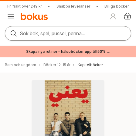
Fri frakt över 249 kr
•
Snabba leveranser
•
Billiga böcker
Sök bok, spel, pussel, penna...
Skapa nya rutiner – hälsoböcker upp till 50% →
Barn och ungdom
Böcker 12-15 år
Kapitelböcker