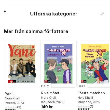
Utforska kategorier
Hoppa över listan
Mer från samma författare
Del 2
Del 1
Rivalmötet
Första matchen
Yani
Nora Khalil
Nora Khalil
Nora Khalil
Inbunden
, 2026
Inbunden
, 2025
Pocket
, 2023
149 kr
(
1
)
(
3
)
5,0
utav 5 stjärnor. Tota
4,3
utav 5 stjärnor. Totalt antal röster: