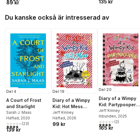
135 kr
89 kr
Hoppa över listan
Du kanske också är intresserad av
Del 20
Del 4
Del 19
Diary of a Wimpy
A Court of Frost
Diary of a Wimpy
Kid: Partypooper
and Starlight
Kid: Hot Mess
(Book 20)
Jeff Kinney
Sarah J. Maas
(Book 19)
Jeff Kinney
Inbunden
, 2025
Häftad
, 2020
Häftad
, 2026
(
2
)
99 kr
(
23
)
4,0
utav 5 stjärnor. Tota
3,8
utav 5 stjärnor. Totalt antal röster:
165 kr
139 kr