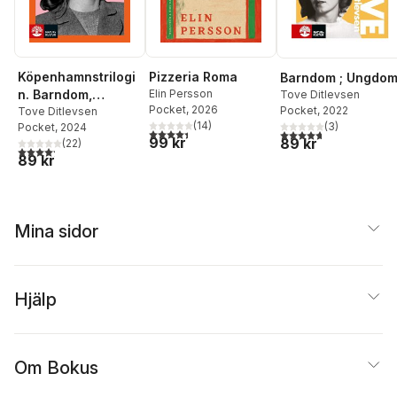
Köpenhamnstrilogi
Pizzeria Roma
Barndom ; Ungdo
n. Barndom,
Elin Persson
Tove Ditlevsen
Pocket
, 2026
Pocket
, 2022
Ungdom, Gift
Tove Ditlevsen
(
14
)
(
3
)
Pocket
, 2024
4,4
utav 5 stjärnor. Totalt antal röster:
4,7
utav 5 stjärnor. Tota
99 kr
89 kr
(
22
)
4,2
utav 5 stjärnor. Totalt antal röster:
89 kr
Mina sidor
Hjälp
Om Bokus