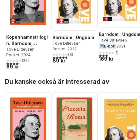
Barndom ; Ungdo
Köpenhamnstrilogi
Barndom ; Ungdom
Tove Ditlevsen
n. Barndom,
Tove Ditlevsen
E-bok
2021
Pocket
, 2022
Ungdom, Gift
Tove Ditlevsen
(
1
)
(
3
)
Pocket
, 2024
3,0
utav 5 stjärnor. Tota
4,7
utav 5 stjärnor. Totalt antal röster:
169 kr
89 kr
(
22
)
4,2
utav 5 stjärnor. Totalt antal röster:
89 kr
Hoppa över listan
Du kanske också är intresserad av