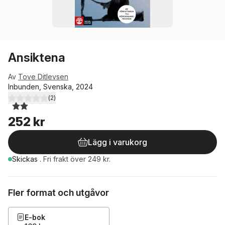
Ansiktena
Av
Tove Ditlevsen
Inbunden, Svenska, 2024
(
2
)
2,0
utav 5 stjärnor. Totalt antal röster:
252 kr
Lägg i varukorg
Skickas
.
Fri frakt över 249 kr.
Fler format och utgåvor
E-bok