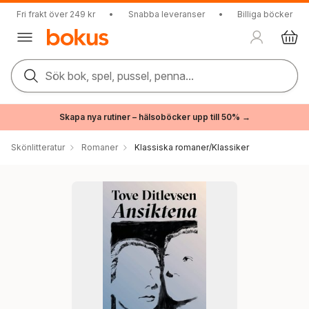
Fri frakt över 249 kr
•
Snabba leveranser
•
Billiga böcker
Sök bok, spel, pussel, penna...
Skapa nya rutiner – hälsoböcker upp till 50% →
Skönlitteratur
Romaner
Klassiska romaner/Klassiker