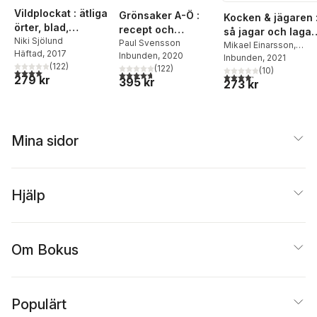
Vildplockat : ätliga
Grönsaker A-Ö :
Kocken & jägaren 
örter, blad,
recept och
så jagar och lagar
blommor, bär och
Niki Sjölund
bruksanvisning
Paul Svensson
du älg, vildsvin,
Mikael Einarsson
,
Häftad
, 2017
svampar från den
Inbunden
, 2020
Hubbe Lemon
Inbunden
, 2021
rådjur, dovhjort,
(
122
)
(
122
)
svenska naturen
(
10
)
4,0
utav 5 stjärnor. Totalt antal röster:
hare och fågel
4,7
utav 5 stjärnor. Totalt antal röster:
4,2
utav 5 stjärnor. Tota
279 kr
395 kr
273 kr
Mina sidor
Hjälp
Om Bokus
Populärt