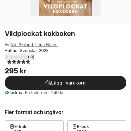
Vildplockat kokboken
Av
Niki Sjölund
,
Lena Flaten
Häftad, Svenska, 2023
(
10
)
4,8
utav 5 stjärnor. Totalt antal röster:
295 kr
Lägg i varukorg
Skickas
.
Fri frakt över 249 kr.
Fler format och utgåvor
E-bok
E-bok