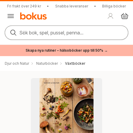
Fri frakt över 249 kr
•
Snabba leveranser
•
Billiga böcker
Sök bok, spel, pussel, penna...
Skapa nya rutiner – hälsoböcker upp till 50% →
Djur och Natur
Naturböcker
Växtböcker