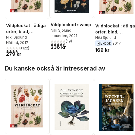
Vildplockad svamp
Vildplockat : ätliga
Vildplockat : ätliga
Niki Sjölund
örter, blad,
örter, blad,
Inbunden
, 2021
blommor, bär och
Niki Sjölund
blommor, bär och
Niki Sjölund
(
19
)
Häftad
, 2017
svampar från den
E-bok
2017
4,6
utav 5 stjärnor. Totalt antal röster:
svampar från den
236 kr
(
122
)
svenska naturen
169 kr
svenska naturen
4,0
utav 5 stjärnor. Totalt antal röster:
279 kr
Hoppa över listan
Du kanske också är intresserad av