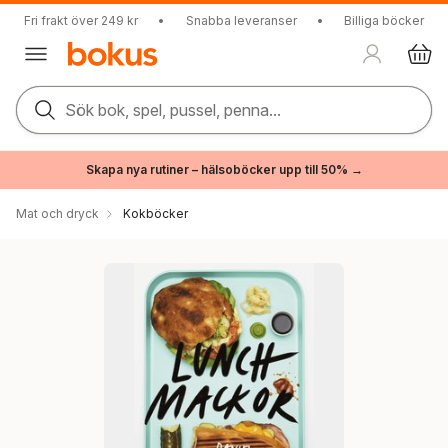
Fri frakt över 249 kr
•
Snabba leveranser
•
Billiga böcker
Sök bok, spel, pussel, penna...
Skapa nya rutiner – hälsoböcker upp till 50% →
Mat och dryck
Kokböcker