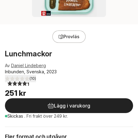
Provläs
Lunchmackor
Av
Daniel Lindeberg
Inbunden, Svenska, 2023
(
10
)
4,4
utav 5 stjärnor. Totalt antal röster:
251 kr
Lägg i varukorg
Skickas
.
Fri frakt över 249 kr.
Fler format och utgåvor