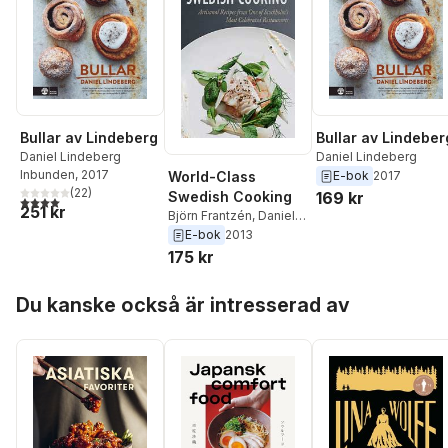
Bullar av Lindeberg
Bullar av Lindeber
Daniel Lindeberg
Daniel Lindeberg
Inbunden
, 2017
E-bok
2017
World-Class
(
22
)
169 kr
Swedish Cooking
4,0
utav 5 stjärnor. Totalt antal röster:
251 kr
Björn Frantzén
,
Daniel
Lindeberg
E-bok
2013
175 kr
Hoppa över listan
Du kanske också är intresserad av