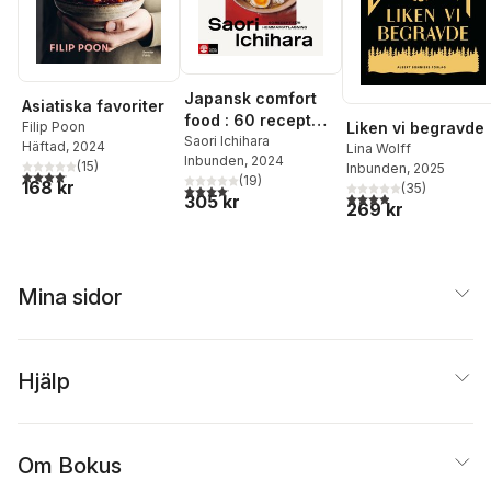
Japansk comfort
Asiatiska favoriter
food : 60 recept
Liken vi begravde
Filip Poon
för
Saori Ichihara
Häftad
, 2024
Lina Wolff
Inbunden
, 2024
hemmamatlagning
(
15
)
Inbunden
, 2025
4,1
utav 5 stjärnor. Totalt antal röster:
(
19
)
168 kr
(
35
)
4,1
utav 5 stjärnor. Totalt antal röster:
3,9
utav 5 stjärnor. Tota
305 kr
269 kr
Mina sidor
Hjälp
Om Bokus