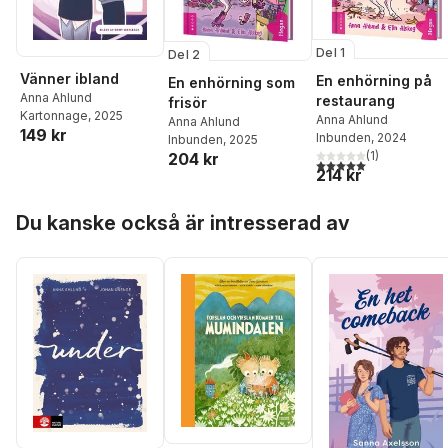
Del 1
Del 2
Vänner ibland
En enhörning på
En enhörning som
Anna Ahlund
restaurang
frisör
Kartonnage
, 2025
Anna Ahlund
Anna Ahlund
149 kr
Inbunden
, 2024
Inbunden
, 2025
(
1
)
204 kr
5,0
utav 5 stjärnor. Tota
214 kr
Hoppa över listan
Du kanske också är intresserad av