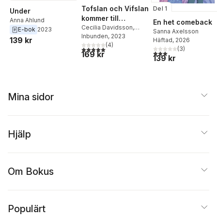
Tofslan och Vifslan
Del 1
Under
kommer till
Anna Ahlund
En het comeback
Mumindalen
Cecilia Davidsson
,
E-bok
2023
Sanna Axelsson
Tove Jansson
Inbunden
, 2023
,
Alex
139 kr
Häftad
, 2026
Haridi
(
4
)
5,0
utav 5 stjärnor. Totalt antal röster:
(
3
)
3,0
utav 5 stjärnor. Tota
169 kr
139 kr
Mina sidor
Hjälp
Om Bokus
Populärt