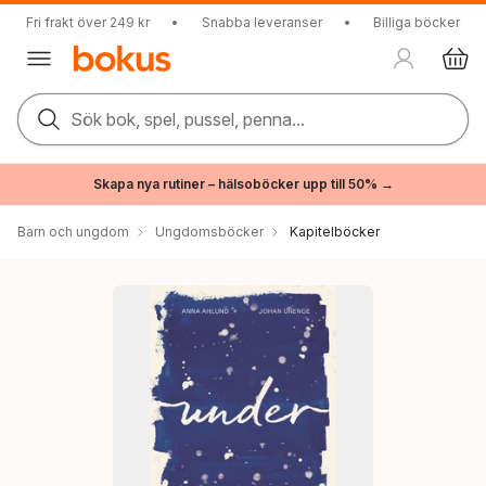
Fri frakt över 249 kr
•
Snabba leveranser
•
Billiga böcker
Sök bok, spel, pussel, penna...
Skapa nya rutiner – hälsoböcker upp till 50% →
Barn och ungdom
Ungdomsböcker
Kapitelböcker