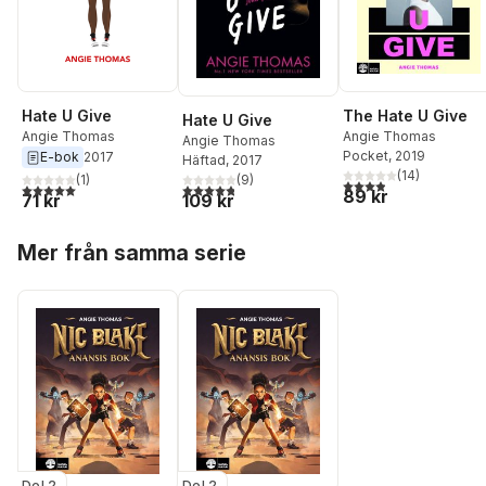
Hate U Give
The Hate U Give
Hate U Give
Angie Thomas
Angie Thomas
Angie Thomas
Pocket
, 2019
E-bok
2017
Häftad
, 2017
(
14
)
(
9
)
(
1
)
3,9
utav 5 stjärnor. Tota
4,8
utav 5 stjärnor. Totalt antal röster:
5,0
utav 5 stjärnor. Totalt antal röster:
89 kr
109 kr
71 kr
Hoppa över listan
Mer från samma serie
Del 2
Del 2