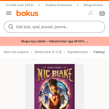
Fri frakt över 249 kr
•
Snabba leveranser
•
Billiga böcker
Sök bok, spel, pussel, penna...
Skapa nya rutiner – hälsoböcker upp till 50% →
Barn och ungdom
Barnböcker 9-12 år
Kapitelböcker
Fantasy