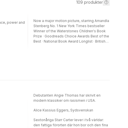
109
produkter
Now a major motion picture, starring Amandla
race, power and
Stenberg No. 1 New York Times bestseller
Winner of the Waterstones Children's Book
Prize · Goodreads Choice Awards Best of the
Best · National Book Award Longlist · British
Book Awards Children's Book of the Year ·
Teen Vogue Best YA Book of the
YearSixteen-year-old Starr lives in two
worlds: the poor neighborhood where she
was born and raised and her posh high
school in the suburbs. The uneasy balance
between them is shattered when Starr is the
only witness to the fatal shooting of her
unarmed best friend, Khalil, by a police
officer. Now what Starr says could destroy
Debutanten Angie Thomas har skrivit en
her community. It could also get her
modern klassiker om rasismen i USA.
killed.Inspired by the Black Lives Matter
movement, this is a powerful and gripping YA
Alice Kassius Eggers, Sydsvenskan
novel about one girl's struggle for
justice.Want more of Garden Heights? Catch
Sextonåriga Starr Carter lever i två världar:
Maverick and Seven’s story in Concrete
den fattiga förorten där hon bor och den fina