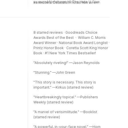
av succéförfattaren till The Hate U Give.
kontrollera. Dessutom hotas hon av en
mystisk kult som vill tvinga henne att hitta
Anansis bok och leverera den till dem. Det är
bara ett problem: ingen vet om den faktiskt
existerar och var den är. Hon kan bara lita på
sin tvillingbror Alex och sin bästis JP, i jakten
8 starred reviews · Goodreads Choice
på boken och sanningen om manifestorernas
Awards Best of the Best · William C. Morris
magiska förmågor.
Award Winner · National Book Award Longlist ·
Printz Honor Book · Coretta Scott King Honor
Book · #1 New York Times Bestseller!
"Absolutely riveting!" —Jason Reynolds
"Stunning." —John Green
"This story is necessary. This story is
important." —Kirkus (starred review)
"Heartbreakingly topical." —Publishers
Weekly (starred review)
"A marvel of verisimilitude." —Booklist
(starred review)
"A powerful, in-your-face novel." —Horn