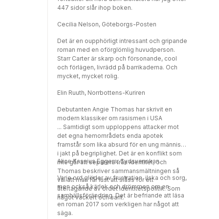
447 sidor slår ihop boken.
Cecilia Nelson, Göteborgs-Posten
Det är en oupphörligt intressant och gripande
roman med en oförglömlig huvudperson.
Starr Carter är skarp och försonande, cool
och förlägen, livrädd på barrikaderna. Och
mycket, mycket rolig.
Elin Ruuth, Norrbottens-Kuriren
Debutanten Angie Thomas har skrivit en
modern klassiker om rasismen i USA
... Samtidigt som upploppens attacker mot
det egna hemområdets enda apotek
framstår som lika absurd för en ung människa
i jakt på begriplighet. Det är en konflikt som
Alice Kassius Eggers, Sydsvenskan
inte går att separera från identitet, och
Thomas beskriver sammansmältningen så
Varje ord glöder av frustration, ilska och sorg,
väl att man får lust att slåss för ett
men också kärlek och drömmen om en
återtagande av ordet identitetspolitik. Som
samhällsförändring. Det är befriande att läsa
något vackert och sant.
en roman 2017 som verkligen har något att
säga.