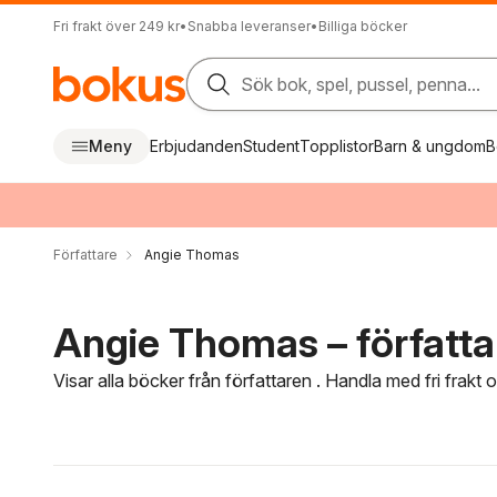
Fri frakt över 249 kr
•
Snabba leveranser
•
Billiga böcker
Sök bok, spel, pussel, penna...
Meny
Erbjudanden
Student
Topplistor
Barn & ungdom
B
Författare
Angie Thomas
Angie Thomas – författa
Visar alla böcker från författaren . Handla med fri frakt
Hoppa över filtreringsmeny