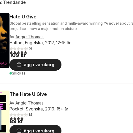
å:
Trendande
Hate U Give
Global bestselling sensation and multi-award winning YA novel about 
prejudice – now a major motion picture
Av
Angie Thomas
Häftad, Engelska, 2017, 12-15 år
(
9
)
4,8
utav 5 stjärnor. Totalt antal röster:
109 kr
Lägg i varukorg
Skickas
The Hate U Give
Av
Angie Thomas
Pocket, Svenska, 2019, 15+ år
(
14
)
3,9
utav 5 stjärnor. Totalt antal röster:
89 kr
Lägg i varukorg