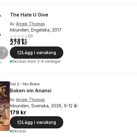
The Hate U Give
Av
Angie Thomas
Inbunden, Engelska, 2017
(
2
)
4,5
utav 5 stjärnor. Totalt antal röster:
279 kr
Lägg i varukorg
Skickas
inom 3-6 vardagar
Del 2 - Nic Blake
Boken om Anansi
Av
Angie Thomas
Inbunden, Svenska, 2026, 9-12 år
179 kr
Lägg i varukorg
Skickas