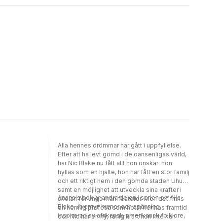
Alla hennes drömmar har gått i uppfyllelse.
Efter att ha levt gömd i de oansenligas värld,
har Nic Blake nu fått allt hon önskar: hon
hyllas som en hjälte, hon har fått en stor familj
och ett riktigt hem i den gömda staden Uhuru,
samt en möjlighet att utveckla sina krafter i
Anansis bok är andra delen i serien om Nic
skolan för unga manifestorer. Men det finns
Blake. Äventyr, humor och spänning,
en hemlig profetia som hotar hennes framtid
inspirerad av afrikansk-amerikansk folklore,
och Nic har en ny, farlig kraft hon inte kan