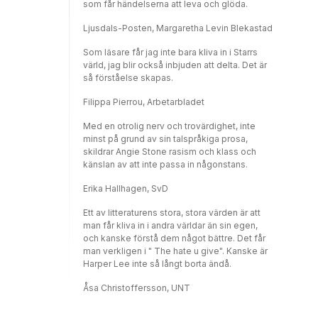
som får händelserna att leva och glöda.
Ljusdals-Posten, Margaretha Levin Blekastad
Som läsare får jag inte bara kliva in i Starrs
värld, jag blir också inbjuden att delta. Det är
så förståelse skapas.
Filippa Pierrou, Arbetarbladet
Med en otrolig nerv och trovärdighet, inte
minst på grund av sin talspråkiga prosa,
skildrar Angie Stone rasism och klass och
känslan av att inte passa in någonstans.
Erika Hallhagen, SvD
Ett av litteraturens stora, stora värden är att
man får kliva in i andra världar än sin egen,
och kanske förstå dem något bättre. Det får
man verkligen i " The hate u give". Kanske är
Harper Lee inte så långt borta ändå.
Åsa Christoffersson, UNT