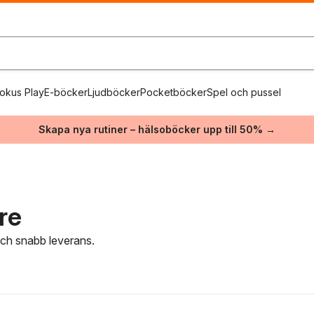
okus Play
E-böcker
Ljudböcker
Pocketböcker
Spel och pussel
Skapa nya rutiner – hälsoböcker upp till 50% →
re
 och snabb leverans.