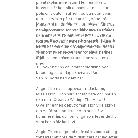
Rose, Angie Thomas's powerful prequel to
privatskolan inne i stan. Hennes tillvaro
The Hate U Give.PRAISE FOR THE HATE U
krossas när hon blir ensamt vittne till hur
GIVE"Stunning." John Green“A masterpiece.”
polisen skjuter ihjäl hennes barndomsvän
The Huffington Post“An essential read for
Khalil. Trycket på Starr är hårt, både från
everyone.” Teen Vogue“Outstanding.” The
Med en stark berättarröst gestaltas Starrs
polisen och från orten – som kräver rättvisa
Guardian"This story is necessary. This story
värld, som är full av konflikter men också full
och upprättelse för Khalil. Men även från de
is important." Kirkus (starred
av kärlek. Träffsäkert beskrivs rasismen i
som inte vill att Starr ska vittna – och de är
review)"Heartbreakingly topical." Publishers
skolan, Starrs alltmer ansträngda förhållande
tydliga med vad hennes vittnesmål skulle
Weekly (starred review)"A powerful, in-your-
till sin vita pojkvän och sin kärleksfulla familj,
innebära. Vad Starr än väljer kommer det att
face novel." Horn Book (starred review)
vars liv inte värderas högt av samhället i
få enorma konsekvenser för såväl hennes
stort.
eget liv som människorna hon vuxit upp
med.
Till boken finns en lärarhandledning och
kopieringsunderlag skrivna av Pär
Sahlin.Ladda ned dem här.
Angie Thomas är uppvuxen i Jackson,
Mississippi. Hon har varit rappare och har en
examen i Creative Writing. The Hate U
Give är hennes debutroman. Hon ville skriva
om en förort som liknar den hon själv
kommer ifrån, och om unga som lever det liv
som hon själv har levt.
Angie Thomas gestalter är så levande att jag
fortsätter att höra dem diskutera när jag efter