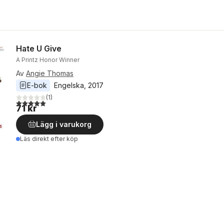
Hate U Give
A Printz Honor Winner
Av
Angie Thomas
E-bok
Engelska
, 
2017
(
1
)
5,0
utav 5 stjärnor. Totalt antal röster:
71 kr
Lägg i varukorg
Läs direkt efter köp