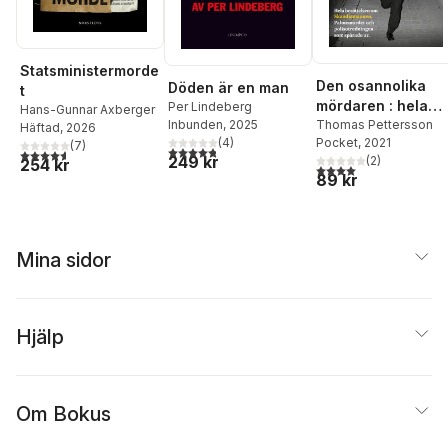
Statsministermorde
Den osannolika
Döden är en man
t
mördaren : hela
Per Lindeberg
Hans-Gunnar Axberger
berättelsen om
Thomas Pettersson
Inbunden
, 2025
Häftad
, 2026
Pocket
, 2021
(
4
)
Skandiamannen,
(
7
)
4,8
utav 5 stjärnor. Totalt antal röster:
4,6
utav 5 stjärnor. Totalt antal röster:
249 kr
(
2
)
254 kr
Palmemordet och
4,0
utav 5 stjärnor. Tota
89 kr
polisutredningen
som spårade ur
Mina sidor
Hjälp
Om Bokus