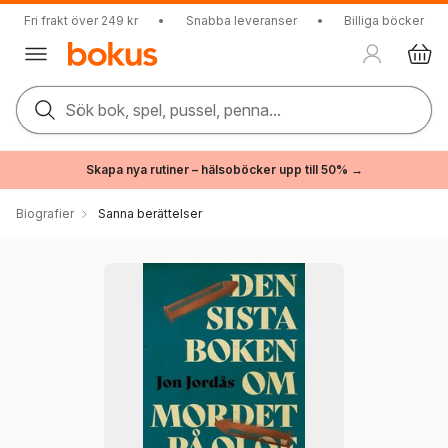
Fri frakt över 249 kr
•
Snabba leveranser
•
Billiga böcker
Sök bok, spel, pussel, penna...
Skapa nya rutiner – hälsoböcker upp till 50% →
Biografier
Sanna berättelser