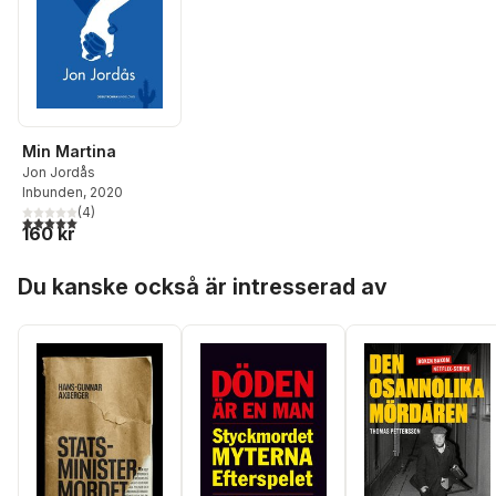
Min Martina
Jon Jordås
Inbunden
, 2020
(
4
)
5,0
utav 5 stjärnor. Totalt antal röster:
160 kr
Hoppa över listan
Du kanske också är intresserad av