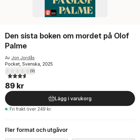
Den sista boken om mordet på Olof
Palme
Av
Jon Jordås
Pocket, Svenska, 2025
(
9
)
3,6
utav 5 stjärnor. Totalt antal röster:
89 kr
Lägg i varukorg
.
Fri frakt över 249 kr.
Fler format och utgåvor